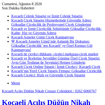
Cumartesi, Ağustos 8 2026
Son Dakika Haberleri
Kocaeli Çelenk Siparişi ve İzmit Çelenk Siparişi
Kocaeli Çiçek Siparişi Hizmetlerinde Güvenilir Adres:
Göksallar Çiçekçilik ile Profesyonel Çiçek Gönderimi
Kocaeli ve İzmit Çiçekçilik Sektöründe Göksallar Çiçekçilik:
Kalite, Hız ve Güvenin Adresi
Kocaeli Anneler Günü Çiçek Kampanyası
🌹 Kocaeli Anneler Günü’nde Anlamlı Bir Dokunuş:
Göksallar Çiçekçilik’ ten Kocaeli’ ye Özel Kırmızı Gül
Kampanyası!
Kocaeli de çiçekçi dükkanı- çiçekçi mağazası-çiçek market
Kocaeli ve İlçelerine Sevgililer Gününe Özel Çiçek Siparişi:
Aynı Gün Teslimat ile Sevginizi Hemen Gönderin
Kocaeli Çiçek Online Sipariş | İzmit Çiçekçi | Kocaeli Çiçek
Kocaeli’nin Yerel Çiçek Sipariş Firması: Göksallar Çiçekçilik
Kocaeli Çiçekçi: Hızlı ve Güvenilir Çiçek Siparişi
Menü
Kocaeli Açılış Düğün Nikah Cenaze Çelenkleri : 0262 6060767
Kocaeli Açılış Düğün Nikah