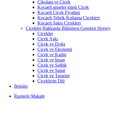
Çikolata ve Çiçek
Kocaeli anneler günü Çiçek
Kocaeli Çiçek Fiyatları
Kocaeli Tebrik Kutlama Çiçekleri
Kocaeli Saksı Çiçekleri
Çiçekler Hakkında Bilinmesi Gereken Herşey
Çiçekler
Çiçek Aşkı
Çiçek ve Doğa
Çiçek ve Ekonomi
Çiçek ve Kadın
Çiçek ve İnsan
Çiçek ve Sağlık
Çiçek ve Sanat
Çiçek ve Tasarım
Çiçeklerin Dili
İletişim
Rastgele Makale