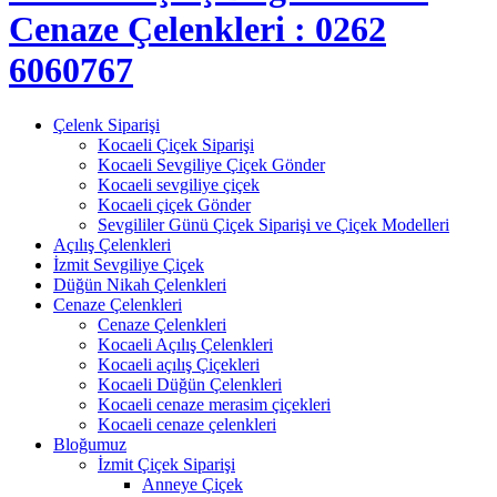
Cenaze Çelenkleri : 0262
6060767
Çelenk Siparişi
Kocaeli Çiçek Siparişi
Kocaeli Sevgiliye Çiçek Gönder
Kocaeli sevgiliye çiçek
Kocaeli çiçek Gönder
Sevgililer Günü Çiçek Siparişi ve Çiçek Modelleri
Açılış Çelenkleri
İzmit Sevgiliye Çiçek
Düğün Nikah Çelenkleri
Cenaze Çelenkleri
Cenaze Çelenkleri
Kocaeli Açılış Çelenkleri
Kocaeli açılış Çiçekleri
Kocaeli Düğün Çelenkleri
Kocaeli cenaze merasim çiçekleri
Kocaeli cenaze çelenkleri
Bloğumuz
İzmit Çiçek Siparişi
Anneye Çiçek