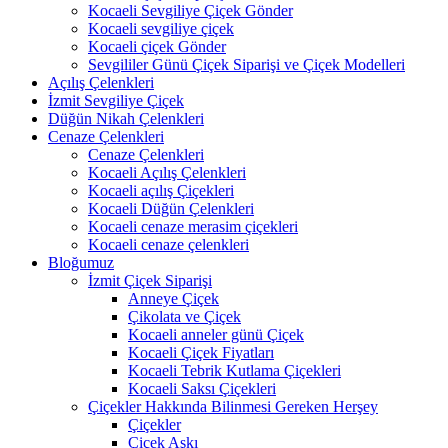
Kocaeli Sevgiliye Çiçek Gönder
Kocaeli sevgiliye çiçek
Kocaeli çiçek Gönder
Sevgililer Günü Çiçek Siparişi ve Çiçek Modelleri
Açılış Çelenkleri
İzmit Sevgiliye Çiçek
Düğün Nikah Çelenkleri
Cenaze Çelenkleri
Cenaze Çelenkleri
Kocaeli Açılış Çelenkleri
Kocaeli açılış Çiçekleri
Kocaeli Düğün Çelenkleri
Kocaeli cenaze merasim çiçekleri
Kocaeli cenaze çelenkleri
Bloğumuz
İzmit Çiçek Siparişi
Anneye Çiçek
Çikolata ve Çiçek
Kocaeli anneler günü Çiçek
Kocaeli Çiçek Fiyatları
Kocaeli Tebrik Kutlama Çiçekleri
Kocaeli Saksı Çiçekleri
Çiçekler Hakkında Bilinmesi Gereken Herşey
Çiçekler
Çiçek Aşkı