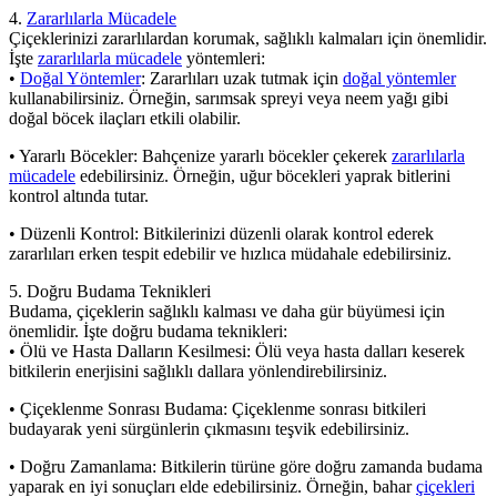
4.
Zararlılarla Mücadele
Çiçeklerinizi zararlılardan korumak, sağlıklı kalmaları için önemlidir.
İşte
zararlılarla mücadele
yöntemleri:
•
Doğal Yöntemler
: Zararlıları uzak tutmak için
doğal yöntemler
kullanabilirsiniz. Örneğin, sarımsak spreyi veya neem yağı gibi
doğal böcek ilaçları etkili olabilir.
• Yararlı Böcekler: Bahçenize yararlı böcekler çekerek
zararlılarla
mücadele
edebilirsiniz. Örneğin, uğur böcekleri yaprak bitlerini
kontrol altında tutar.
• Düzenli Kontrol: Bitkilerinizi düzenli olarak kontrol ederek
zararlıları erken tespit edebilir ve hızlıca müdahale edebilirsiniz.
5. Doğru Budama Teknikleri
Budama, çiçeklerin sağlıklı kalması ve daha gür büyümesi için
önemlidir. İşte doğru budama teknikleri:
• Ölü ve Hasta Dalların Kesilmesi: Ölü veya hasta dalları keserek
bitkilerin enerjisini sağlıklı dallara yönlendirebilirsiniz.
• Çiçeklenme Sonrası Budama: Çiçeklenme sonrası bitkileri
budayarak yeni sürgünlerin çıkmasını teşvik edebilirsiniz.
• Doğru Zamanlama: Bitkilerin türüne göre doğru zamanda budama
yaparak en iyi sonuçları elde edebilirsiniz. Örneğin, bahar
çiçekleri