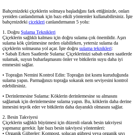
Bahçenizdeki çiçeklerin solmaya başladığını fark ettiğinizde, onları
yeniden canlandırmak için bazı etkili yöntemler kullanabilirsiniz. İşte
bahçenizdeki
çiçekleri
canlandırmanın 5 yolu:
1. Doğru
Sulama Teknikleri
Çiçeklerin sağlıklı kalması için doğru sulama çok önemlidir. Aşırı
sulama kök çürümesine neden olabilirken, yetersiz sulama da
çiçeklerin solmasına yol açar. İşte doğru
sulama teknikleri
:
• Sabah Erken Saatlerde Sulama: Çiçeklerinizi sabah erken saatlerde
sulamak, suyun buharlaşmasını önler ve bitkilerin suyu daha iyi
emmesini sağlar.
• Toprağın Nemini Kontrol Edin: Toprağın üst kısmı kuruduğunda
sulama yapın. Parmağınızı toprağa sokarak nem seviyesini kontrol
edebilirsiniz.
• Derinlemesine Sulama: Köklerin derinlemesine su almasını
sağlamak için derinlemesine sulama yapın. Bu, köklerin daha derine
inmesini teşvik eder ve bitkilerin daha dayanıklı olmasını sağlar.
2. Besin Takviyesi
Çiçeklerin sağlıklı büyümesi için düzenli olarak besin takviyesi
yapmanız gerekir. İşte bazı besin takviyesi yöntemleri:
• Organik Gübreler: Kompost, solucan gübresi veya organik sıvı