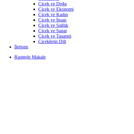
Çiçek ve Doğa
Çiçek ve Ekonomi
Çiçek ve Kadın
Çiçek ve İnsan
Çiçek ve Sağlık
Çiçek ve Sanat
Çiçek ve Tasarım
Çiçeklerin Dili
İletişim
Rastgele Makale