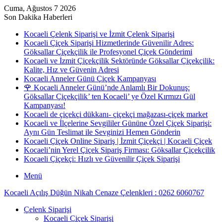
Cuma, Ağustos 7 2026
Son Dakika Haberleri
Kocaeli Çelenk Siparişi ve İzmit Çelenk Siparişi
Kocaeli Çiçek Siparişi Hizmetlerinde Güvenilir Adres:
Göksallar Çiçekçilik ile Profesyonel Çiçek Gönderimi
Kocaeli ve İzmit Çiçekçilik Sektöründe Göksallar Çiçekçilik:
Kalite, Hız ve Güvenin Adresi
Kocaeli Anneler Günü Çiçek Kampanyası
🌹 Kocaeli Anneler Günü’nde Anlamlı Bir Dokunuş:
Göksallar Çiçekçilik’ ten Kocaeli’ ye Özel Kırmızı Gül
Kampanyası!
Kocaeli de çiçekçi dükkanı- çiçekçi mağazası-çiçek market
Kocaeli ve İlçelerine Sevgililer Gününe Özel Çiçek Siparişi:
Aynı Gün Teslimat ile Sevginizi Hemen Gönderin
Kocaeli Çiçek Online Sipariş | İzmit Çiçekçi | Kocaeli Çiçek
Kocaeli’nin Yerel Çiçek Sipariş Firması: Göksallar Çiçekçilik
Kocaeli Çiçekçi: Hızlı ve Güvenilir Çiçek Siparişi
Menü
Kocaeli Açılış Düğün Nikah Cenaze Çelenkleri : 0262 6060767
Çelenk Siparişi
Kocaeli Çiçek Siparişi