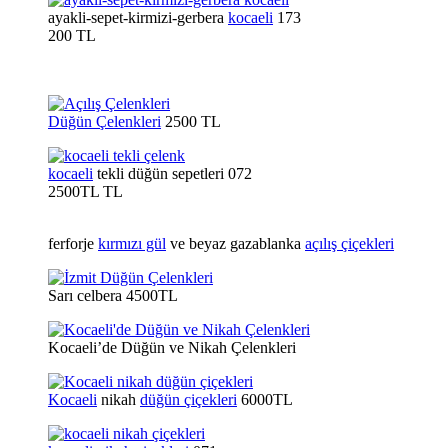
ayakli-sepet-kirmizi-gerbera
kocaeli
173
200 TL
Düğün Çelenkleri
2500 TL
kocaeli
tekli düğün sepetleri 072
2500TL TL
ferforje
kırmızı gül
ve beyaz gazablanka
açılış çiçekleri
Sarı celbera 4500TL
Kocaeli’de Düğün ve Nikah Çelenkleri
Kocaeli
nikah
düğün çiçekleri
6000TL