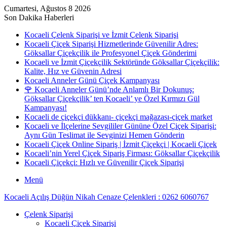
Cumartesi, Ağustos 8 2026
Son Dakika Haberleri
Kocaeli Çelenk Siparişi ve İzmit Çelenk Siparişi
Kocaeli Çiçek Siparişi Hizmetlerinde Güvenilir Adres:
Göksallar Çiçekçilik ile Profesyonel Çiçek Gönderimi
Kocaeli ve İzmit Çiçekçilik Sektöründe Göksallar Çiçekçilik:
Kalite, Hız ve Güvenin Adresi
Kocaeli Anneler Günü Çiçek Kampanyası
🌹 Kocaeli Anneler Günü’nde Anlamlı Bir Dokunuş:
Göksallar Çiçekçilik’ ten Kocaeli’ ye Özel Kırmızı Gül
Kampanyası!
Kocaeli de çiçekçi dükkanı- çiçekçi mağazası-çiçek market
Kocaeli ve İlçelerine Sevgililer Gününe Özel Çiçek Siparişi:
Aynı Gün Teslimat ile Sevginizi Hemen Gönderin
Kocaeli Çiçek Online Sipariş | İzmit Çiçekçi | Kocaeli Çiçek
Kocaeli’nin Yerel Çiçek Sipariş Firması: Göksallar Çiçekçilik
Kocaeli Çiçekçi: Hızlı ve Güvenilir Çiçek Siparişi
Menü
Kocaeli Açılış Düğün Nikah Cenaze Çelenkleri : 0262 6060767
Çelenk Siparişi
Kocaeli Çiçek Siparişi