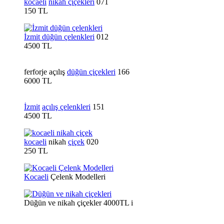
kocaeli
nikah çiçekleri
071
150 TL
İzmit düğün çelenkleri
012
4500 TL
ferforje açılış
düğün çiçekleri
166
6000 TL
İzmit
açılış çelenkleri
151
4500 TL
kocaeli
nikah
çiçek
020
250 TL
Kocaeli
Çelenk Modelleri
Düğün ve nikah çiçekler 4000TL i