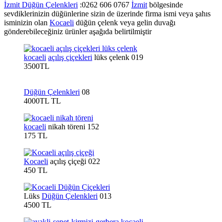
İzmit Düğün Çelenkleri
:0262 606 0767
İzmit
bölgesinde
sevdiklerinizin düğünlerine sizin de üzerinde firma ismi veya şahıs
isminizin olan
Kocaeli
düğün çelenk veya gelin duvağı
gönderebileceğiniz ürünler aşağıda belirtilmiştir
kocaeli
açılış çiçekleri
lüks çelenk 019
3500TL
Düğün Çelenkleri
08
4000TL TL
kocaeli
nikah töreni 152
175 TL
Kocaeli
açılış çiçeği 022
450 TL
Lüks
Düğün Çelenkleri
013
4500 TL