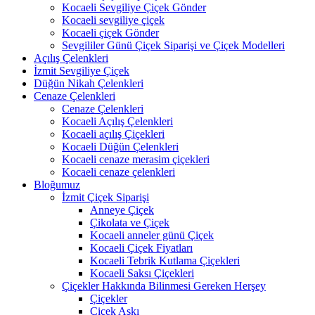
Kocaeli Sevgiliye Çiçek Gönder
Kocaeli sevgiliye çiçek
Kocaeli çiçek Gönder
Sevgililer Günü Çiçek Siparişi ve Çiçek Modelleri
Açılış Çelenkleri
İzmit Sevgiliye Çiçek
Düğün Nikah Çelenkleri
Cenaze Çelenkleri
Cenaze Çelenkleri
Kocaeli Açılış Çelenkleri
Kocaeli açılış Çiçekleri
Kocaeli Düğün Çelenkleri
Kocaeli cenaze merasim çiçekleri
Kocaeli cenaze çelenkleri
Bloğumuz
İzmit Çiçek Siparişi
Anneye Çiçek
Çikolata ve Çiçek
Kocaeli anneler günü Çiçek
Kocaeli Çiçek Fiyatları
Kocaeli Tebrik Kutlama Çiçekleri
Kocaeli Saksı Çiçekleri
Çiçekler Hakkında Bilinmesi Gereken Herşey
Çiçekler
Çiçek Aşkı