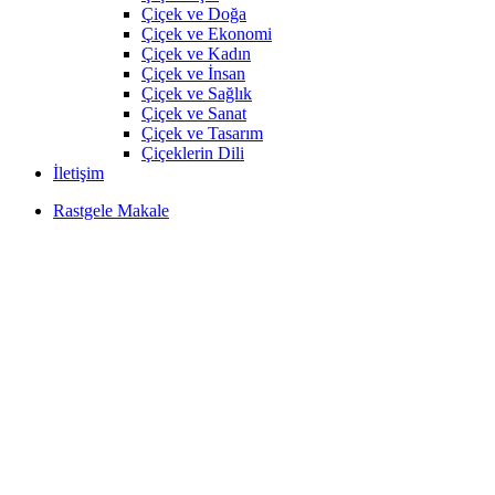
Çiçek ve Doğa
Çiçek ve Ekonomi
Çiçek ve Kadın
Çiçek ve İnsan
Çiçek ve Sağlık
Çiçek ve Sanat
Çiçek ve Tasarım
Çiçeklerin Dili
İletişim
Rastgele Makale