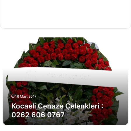
K
o
c
a
e
l
i
C
e
n
16 Mart 2017
a
Kocaeli Cenaze Çelenkleri :
z
0262 606 0767
e
Ç
e