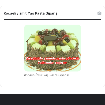
l
e
n
Kocaeli /İzmit Yaş Pasta Siparişi
k
l
e
r
i
:
0
2
6
2
6
0
6
Kocaeli-İzmit Yaş Pasta Siparişi
0
7
6
7