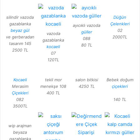
silindir vazoda
Düğün
gazablanka
Çelenkleri
ayıcıklı vazoda
beyaz gül
02
güller
vazoda
ve gerberadan
2000TL
088
gazablanka
tasarım 145
80 TL
kocaeli
2500 TL
07
120TL
Kocaeli
tekli mor
salon bitkisi
Bebek doğum
Merasim
menekşe 108
4250 TL
çiçekleri
Çiçekleri
400 TL
082
140 TL
3500TL
wip arajman
beyaza
gazablanka