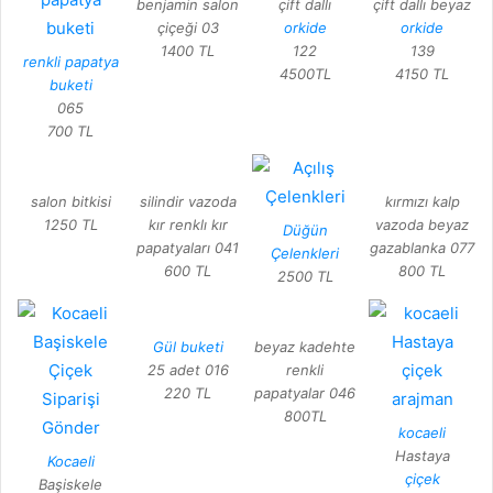
benjamin salon
çift dallı
çift dallı beyaz
çiçeği 03
orkide
orkide
1400 TL
122
139
renkli papatya
4500TL
4150 TL
buketi
065
700 TL
salon bitkisi
silindir vazoda
kırmızı kalp
1250 TL
kır renklı kır
vazoda beyaz
Düğün
papatyaları 041
gazablanka 077
Çelenkleri
600 TL
800 TL
2500 TL
Gül buketi
beyaz kadehte
25 adet 016
renkli
220 TL
papatyalar 046
800TL
kocaeli
Hastaya
Kocaeli
çiçek
Başiskele