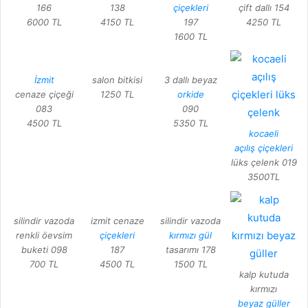
166
138
çiçekleri
çift dallı 154
6000 TL
4150 TL
197
4250 TL
1600 TL
İzmit
salon bitkisi
3 dallı beyaz
cenaze çiçeği
1250 TL
orkide
083
090
4500 TL
5350 TL
kocaeli
açılış çiçekleri
lüks çelenk 019
3500TL
silindir vazoda
izmit cenaze
silindir vazoda
renkli öevsim
çiçekleri
kırmızı gül
buketi 098
187
tasarımı 178
700 TL
4500 TL
1500 TL
kalp kutuda
kırmızı
beyaz güller