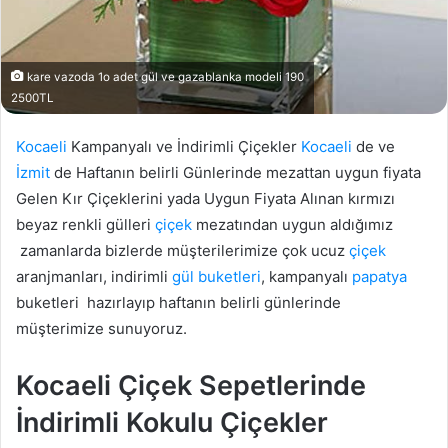
kare vazoda 1o adet gül ve gazablanka modeli 190
2500TL
Kocaeli
Kampanyalı ve İndirimli Çiçekler
Kocaeli
de ve
İzmit
de Haftanın belirli Günlerinde mezattan uygun fiyata
Gelen Kır Çiçeklerini yada Uygun Fiyata Alınan kırmızı
beyaz renkli gülleri
çiçek
mezatından uygun aldığımız
zamanlarda bizlerde müşterilerimize çok ucuz
çiçek
aranjmanları, indirimli
gül buketleri
, kampanyalı
papatya
buketleri hazırlayıp haftanın belirli günlerinde
müşterimize sunuyoruz.
Kocaeli Çiçek Sepetlerinde
İndirimli Kokulu Çiçekler