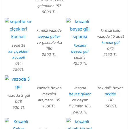
çelenkler 157
6000 TL
kırmızı vazoda
kırmızı kalp
beyaz güller
vazoda 15 adet
ve gazablanka
kırmızı gül
sepette
kocaeli
180
075
kır çiçekleri
beyaz gül
2500 TL
2150 TL
kocaeli
sipariş
014
4250 TL
750TL
vazoda beyaz
vazoda
tek dallı beyaz
mevsim
beyaz güller
orkide
vazoda 3 gül
arajmanı 105
ve beyaz
110
068
1600TL
lilyumlar 186
1500TL
900 TL
2400 TL