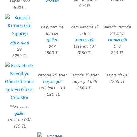
sepeti 092
kocaeli
900TL
800TL
kalp cam da
cam vazoda 15
silindir vazoda
kırmızı
adet
20 adet
güller
kırmızı gül
kırmızı gül
gül buketi
047
tasarımı 107
070
23
1600 TL
3150 TL
220 TL
3250 TL
vazoda 25 adet
vazoda 10 adet
salon bitkisi
beyaz gül
beya gül 038
2250 TL
aranjmanı 113
2500 TL
4220 TL
ikiz ayıcıklı
güller
izmit de 032
150 TL