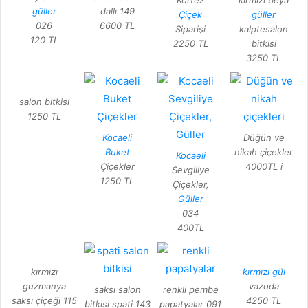
Körfez
kırmızı beya
güller
dallı 149
Çiçek
güller
026
6600 TL
Siparişi
kalptesalon
120 TL
2250 TL
bitkisi
3250 TL
salon bitkisi
1250 TL
Kocaeli
Düğün ve
Buket
nikah çiçekler
Kocaeli
Çiçekler
4000TL i
Sevgiliye
1250 TL
Çiçekler,
Güller
034
400TL
kırmızı
kırmızı gül
guzmanya
vazoda
saksı salon
renkli pembe
saksı çiçeği 115
4250 TL
bitkisi spati 143
papatyalar 091