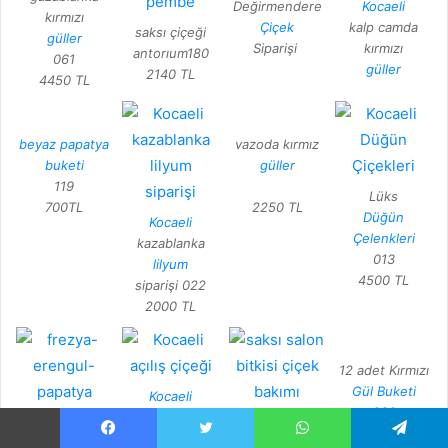
Değirmendere
Kocaeli
kırmızı
Çiçek
kalp camda
saksı çiçeği
güller
Siparişi
kırmızı
antorıum180
061
güller
2140 TL
4450 TL
beyaz papatya
vazoda kırmız
buketi
güller
119
Lüks
700TL
2250 TL
Düğün
Kocaeli
Çelenkleri
kazablanka
013
lilyum
4500 TL
siparişi 022
2000 TL
12 adet Kırmızı
Gül Buketi
Kocaeli
030
açılış çiçeği
saksı salon
120 TL
022
bitkisi
frezya-