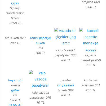
arajman 069
Çiçek
1200 TL
Siparişi
Göndersalon
bitkisi
3250 TL
Kır Buketi 020
renkli papatya
700 TL
buketi
054
vazoda renkli
kocaeli
700 TL
papatyalar 063
sepette
700 TL
menekşe 056
800 TL
beyaz gül
pembe
kız bebek
kırmızı
kır çiçekleri
arajmanı 051
güller
buketi 099
250 TL
kalp vazoda
03
700 TL
papatyalar 076
1200TL
70 TL
SATIN AL