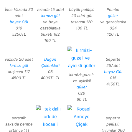
İnce Vazoda 30
vazoda 15 adet
büyük pelüşlü
Pembe
adet
kırmızı gül
20 adet gül
güller
beyaz Gül
ve beya
tasarımı 120
ve gazablanka
019
gazablanka
180 TL
024
5250TL
buketi 182
120 TL
160 TL
vazoda 20 adet
Düğün
Sepette
kırmızı gül
Çelenkleri
25Adet
arajmanı 117
08
beyaz Gül
kirmizi-guzel-
4500 TL
4000TL TL
015
ve-ayicikli
4150TL
güller
029
60 TL
seramik
sepette
saksıda pembe
pelüşlü
ortanca 111
lilyumlar 060