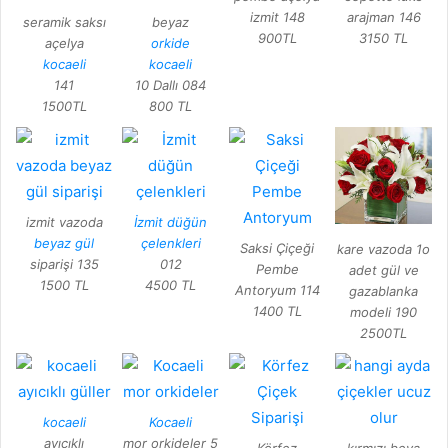
izmit 148
arajman 146
seramik saksı
beyaz
900TL
3150 TL
açelya
orkide
kocaeli
kocaeli
141
10 Dallı 084
1500TL
800 TL
izmit vazoda
İzmit düğün
beyaz gül
çelenkleri
Saksi Çiçeği
kare vazoda 1o
siparişi 135
012
Pembe
adet gül ve
1500 TL
4500 TL
Antoryum 114
gazablanka
1400 TL
modeli 190
2500TL
kocaeli
Kocaeli
ayıcıklı
mor orkideler 5