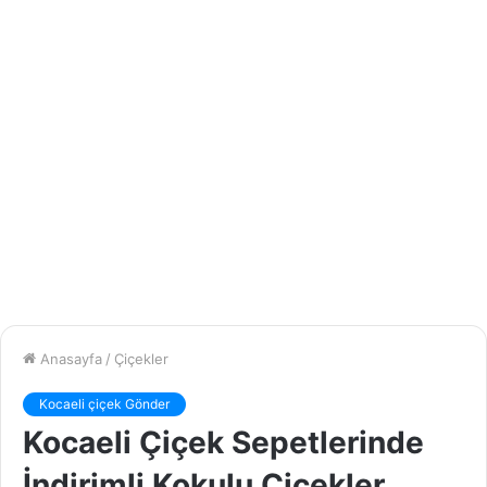
Anasayfa
/
Çiçekler
Kocaeli çiçek Gönder
Kocaeli Çiçek Sepetlerinde
İndirimli Kokulu Çiçekler