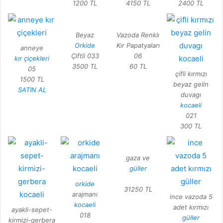
1200 TL
4150 TL
2400 TL
Beyaz
Vazoda Renklı
Orkide
Kır Papatyaları
anneye
Çiftli 033
06
kır çiçekleri
3500 TL
60 TL
05
çifli kırmızı
1500 TL
beyaz gelin
SATIN AL
duvagı
kocaeli
021
300 TL
gaza ve
güller
orkide
31250 TL
arajmanı
ince vazoda 5
kocaeli
adet kırmızı
ayakli-sepet-
018
güller
kirmizi-gerbera