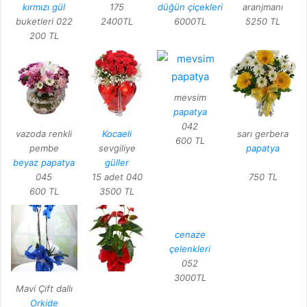
kırmızı gül
175
düğün çiçekleri
aranjmanı
buketleri 022
2400TL
6000TL
5250 TL
200 TL
mevsim
papatya
042
vazoda renkli
Kocaeli
sarı gerbera
600 TL
pembe
sevgiliye
papatya
beyaz papatya
güller
045
15 adet 040
750 TL
600 TL
3500 TL
cenaze
çelenkleri
052
3000TL
Mavi Çift dallı
Orkide