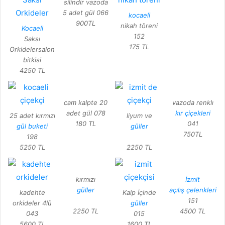
silindir vazoda
5 adet gül 066
kocaeli
900TL
nikah töreni
Kocaeli
152
Saksı
175 TL
Orkidelersalon
bitkisi
4250 TL
cam kalpte 20
vazoda renklı
adet gül 078
kır çiçekleri
25 adet kırmızı
liyum ve
180 TL
041
gül buketi
güller
750TL
198
5250 TL
2250 TL
kırmızı
İzmit
güller
açılış çelenkleri
kadehte
Kalp İçinde
151
orkideler 4lü
güller
2250 TL
4500 TL
043
015
5600 TL
1600 TL