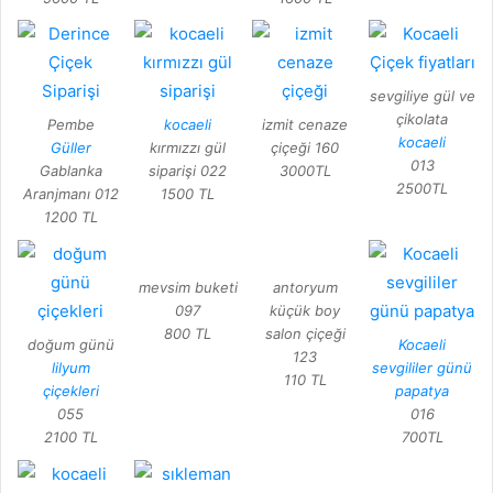
sevgiliye gül ve
çikolata
Pembe
kocaeli
izmit cenaze
kocaeli
Güller
kırmızzı gül
çiçeği 160
013
Gablanka
siparişi 022
3000TL
2500TL
Aranjmanı 012
1500 TL
1200 TL
mevsim buketi
antoryum
097
küçük boy
800 TL
salon çiçeği
doğum günü
Kocaeli
123
lilyum
sevgililer günü
110 TL
çiçekleri
papatya
055
016
2100 TL
700TL