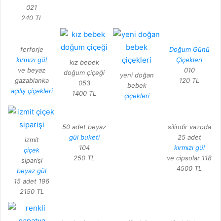
021
240 TL
ferforje
Doğum Günü
kırmızı gül
Çiçekleri
kız bebek
ve beyaz
010
doğum çiçeği
yeni doğan
gazablanka
120 TL
053
bebek
açılış çiçekleri
1400 TL
çiçekleri
50 adet beyaz
silindir vazoda
gül buketi
25 adet
izmit
104
kırmızı gül
çiçek
250 TL
ve cipsolar 118
siparişi
4500 TL
beyaz gül
15 adet 196
2150 TL