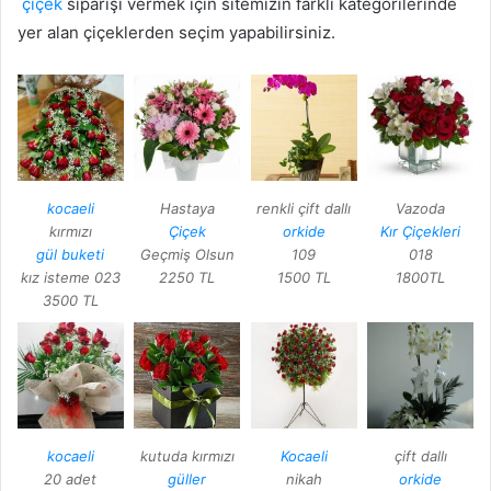
çiçek
siparişi vermek için sitemizin farklı kategorilerinde
yer alan çiçeklerden seçim yapabilirsiniz.
kocaeli
Hastaya
renkli çift dallı
Vazoda
kırmızı
Çiçek
orkide
Kır Çiçekleri
gül buketi
Geçmiş Olsun
109
018
kız isteme 023
2250 TL
1500 TL
1800TL
3500 TL
kocaeli
kutuda kırmızı
Kocaeli
çift dallı
20 adet
güller
nikah
orkide