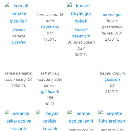
İnce vazoda 15
kırmızı gül
Adet
beyaz
Beyaz Gül
gazablanka
kocaeli
kocaeli
017
buketi 0101
cenaze
beyaz gül
4150TL
2150 TL
çiçekleri
30 Adet buketi
027
300 TL
renkli benjamin
şeffaf kalp
Bebek doğum
salon çiçeği 04
vazoda 7 adet
Çiçekleri
1500 TL
kırmızı
08
gül buketi
2120 TL
185
90 TL
pembe açelya
sepette lüks