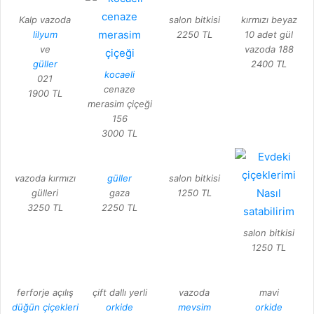
Kalp vazoda
salon bitkisi
kırmızı beyaz
lilyum
2250 TL
10 adet gül
ve
vazoda 188
güller
2400 TL
kocaeli
021
cenaze
1900 TL
merasim çiçeği
156
3000 TL
vazoda kırmızı
güller
salon bitkisi
gülleri
gaza
1250 TL
3250 TL
2250 TL
salon bitkisi
1250 TL
ferforje açılış
çift dallı yerli
vazoda
mavi
düğün çiçekleri
orkide
mevsim
orkide