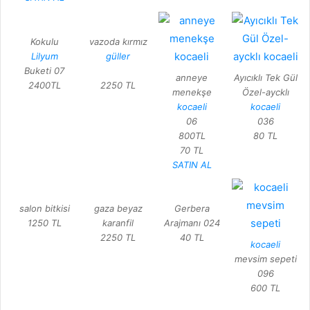
Kokulu
vazoda kırmız
Lilyum
güller
Buketi 07
anneye
Ayıcıklı Tek Gül
2400TL
2250 TL
menekşe
Özel-aycklı
kocaeli
kocaeli
06
036
800TL
80 TL
70 TL
SATIN AL
salon bitkisi
gaza beyaz
Gerbera
1250 TL
karanfil
Arajmanı 024
2250 TL
40 TL
kocaeli
mevsim sepeti
096
600 TL