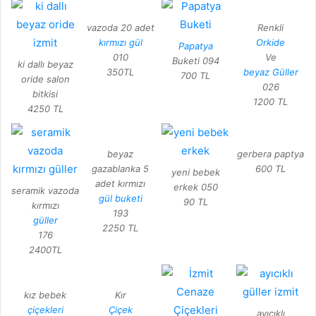
vazoda 20 adet
Renkli
kırmızı gül
Orkide
Papatya
010
Ve
Buketi 094
ki dallı beyaz
350TL
beyaz Güller
700 TL
oride salon
026
bitkisi
1200 TL
4250 TL
beyaz
gerbera paptya
gazablanka 5
600 TL
yeni bebek
adet kırmızı
erkek 050
seramik vazoda
gül buketi
90 TL
kırmızı
193
güller
2250 TL
176
2400TL
kız bebek
Kır
çiçekleri
Çiçek
ayıcıklı