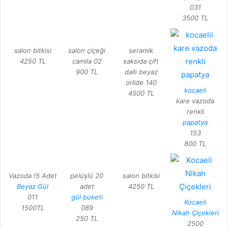
031
3500 TL
salon bitkisi
salon çiçeği
seramik
4250 TL
camila 02
saksıda çift
900 TL
dallı beyaz
orlide 140
kocaeli
4500 TL
kare vazoda
renkli
papatya
153
800 TL
Vazoda !5 Adet
pelüşlü 20
salon bitkisi
Beyaz Gül
adet
4250 TL
011
gül buketi
Kocaeli
1500TL
089
Nikah Çiçekleri
250 TL
2500