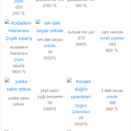
çiçek
2150 TL
160 TL
020
250 TL
kutuda tek gül
cam vazoda
073
renkli çiçekler
tek dallı beyaz
300TL
093
orkide
Acıbadem
600 TL
08
Hastanesi
1500TL
Çiçek
sipariş
1800 TL
yeşil salon
3 dallı beyaz
çiçği benjamin
orkide
yukka salon
05
168
bitkisi
Düğün
2400TL
260 TL
Çelenkleri
05
3500TL