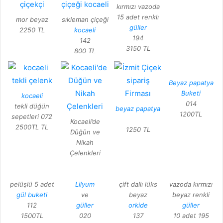
kırmızı vazoda
15 adet renklı
mor beyaz
sıkleman çiçeği
güller
2250 TL
kocaeli
194
142
3150 TL
800 TL
Beyaz papatya
Buketi
kocaeli
014
tekli düğün
beyaz papatya
1200TL
sepetleri 072
Kocaeli’de
2500TL TL
1250 TL
Düğün ve
Nikah
Çelenkleri
pelüşlü 5 adet
Lilyum
çift dallı lüks
vazoda kırmızı
gül buketi
ve
beyaz
beyaz renkli
112
güller
orkide
güller
1500TL
020
137
10 adet 195