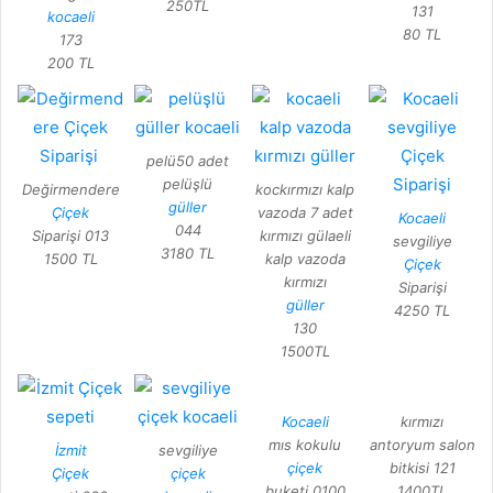
250TL
131
kocaeli
80 TL
173
200 TL
pelü50 adet
pelüşlü
Değirmendere
kockırmızı kalp
güller
Çiçek
vazoda 7 adet
Kocaeli
044
Siparişi 013
kırmızı gülaeli
sevgiliye
3180 TL
1500 TL
kalp vazoda
Çiçek
kırmızı
Siparişi
güller
4250 TL
130
1500TL
Kocaeli
kırmızı
mıs kokulu
antoryum salon
İzmit
sevgiliye
çiçek
bitkisi 121
Çiçek
çiçek
buketi 0100
1400TL