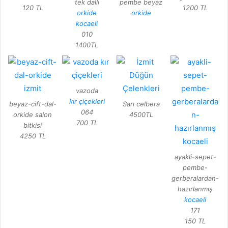
tek dallı
pembe beyaz
120 TL
1200 TL
orkide
orkide
kocaeli
010
1400TL
vazoda
kır çiçekleri
beyaz-cift-dal-
Sarı celbera
064
orkide salon
4500TL
700 TL
bitkisi
4250 TL
ayakli-sepet-
pembe-
gerberalardan-
hazırlanmış
kocaeli
171
150 TL