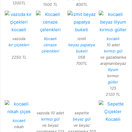
1200TL
1500 TL
800TL
vazoda
Kocaeli
izmit
kocaeli
kır çiçekleri
cenaze
beyaz papatya
10 adet
çelenkleri
buketi
kırmızı gül
2250 TL
058
ve gazablanka
700TL
arajmanıbeyaz
lilyum
kırmızı
güller
125
2120 TL
vazoda 10 adet
sepette
kırmızı gül
beyaz gül
kocaeli
ve beyaz
ve beyaz
nikah
gazablanka 124
gazablanka 103