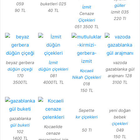
059
buketleri 025
güller
İzmit
90 TL
40 TL
izmit 035
Cenaze
220 Tl
Çiçekleri
051 3500 TL
beyaz gerbera
İzmit
vazoda
düğün çiçeği
düğün çiçekleri
gazablanka gül
Kocaeli
170
081
arajmanı 128
Nikah Çiçekleri
3500TL
4000TL TL
3100 TL
018
150 TL
Sepette
yeni doğan
kır çiçekleri
bebek
gazablanka
çiçekleri
gül buketi
Kocaelide
50 Tl
049
102
cenaze
150 TL
1400 TL
merasimleri için