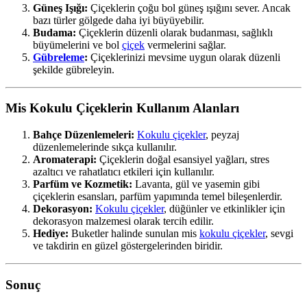
Güneş Işığı:
Çiçeklerin çoğu bol güneş ışığını sever. Ancak
bazı türler gölgede daha iyi büyüyebilir.
Budama:
Çiçeklerin düzenli olarak budanması, sağlıklı
büyümelerini ve bol
çiçek
vermelerini sağlar.
Gübreleme
:
Çiçeklerinizi mevsime uygun olarak düzenli
şekilde gübreleyin.
Mis Kokulu Çiçeklerin Kullanım Alanları
Bahçe Düzenlemeleri:
Kokulu çiçekler
, peyzaj
düzenlemelerinde sıkça kullanılır.
Aromaterapi:
Çiçeklerin doğal esansiyel yağları, stres
azaltıcı ve rahatlatıcı etkileri için kullanılır.
Parfüm ve Kozmetik:
Lavanta, gül ve yasemin gibi
çiçeklerin esansları, parfüm yapımında temel bileşenlerdir.
Dekorasyon:
Kokulu çiçekler
, düğünler ve etkinlikler için
dekorasyon malzemesi olarak tercih edilir.
Hediye:
Buketler halinde sunulan mis
kokulu çiçekler
, sevgi
ve takdirin en güzel göstergelerinden biridir.
Sonuç