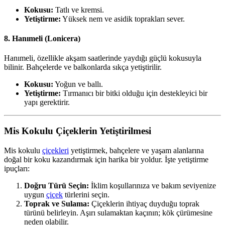
Kokusu:
Tatlı ve kremsi.
Yetiştirme:
Yüksek nem ve asidik toprakları sever.
8.
Hanımeli (Lonicera)
Hanımeli, özellikle akşam saatlerinde yaydığı güçlü kokusuyla
bilinir. Bahçelerde ve balkonlarda sıkça yetiştirilir.
Kokusu:
Yoğun ve ballı.
Yetiştirme:
Tırmanıcı bir bitki olduğu için destekleyici bir
yapı gerektirir.
Mis Kokulu Çiçeklerin Yetiştirilmesi
Mis kokulu
çiçekleri
yetiştirmek, bahçelere ve yaşam alanlarına
doğal bir koku kazandırmak için harika bir yoldur. İşte yetiştirme
ipuçları:
Doğru Türü Seçin:
İklim koşullarınıza ve bakım seviyenize
uygun
çiçek
türlerini seçin.
Toprak ve Sulama:
Çiçeklerin ihtiyaç duyduğu toprak
türünü belirleyin. Aşırı sulamaktan kaçının; kök çürümesine
neden olabilir.