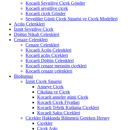
Kocaeli Sevgiliye Çiçek Gönder
Kocaeli sevgiliye çiçek
Kocaeli çiçek Gönder
Sevgililer Günü Çiçek Siparişi ve Çiçek Modelleri
Açılış Çelenkleri
İzmit Sevgiliye Çiçek
Düğün Nikah Çelenkleri
Cenaze Çelenkleri
Cenaze Çelenkleri
Kocaeli Açılış Çelenkleri
Kocaeli açılış Çiçekleri
Kocaeli Düğün Çelenkleri
Kocaeli cenaze merasim çiçekleri
Kocaeli cenaze çelenkleri
Bloğumuz
İzmit Çiçek Siparişi
Anneye Çiçek
Çikolata ve Çiçek
Kocaeli anneler günü Çiçek
Kocaeli Çiçek Fiyatları
Kocaeli Tebrik Kutlama Çiçekleri
Kocaeli Saksı Çiçekleri
Çiçekler Hakkında Bilinmesi Gereken Herşey
Çiçekler
Çiçek Aşkı