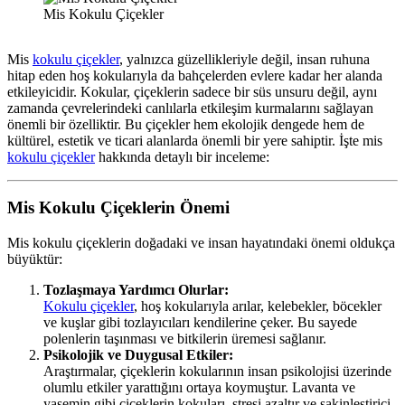
Mis Kokulu Çiçekler
Mis
kokulu çiçekler
, yalnızca güzellikleriyle değil, insan ruhuna
hitap eden hoş kokularıyla da bahçelerden evlere kadar her alanda
etkileyicidir. Kokular, çiçeklerin sadece bir süs unsuru değil, aynı
zamanda çevrelerindeki canlılarla etkileşim kurmalarını sağlayan
önemli bir özelliktir. Bu çiçekler hem ekolojik dengede hem de
kültürel, estetik ve ticari alanlarda önemli bir yere sahiptir. İşte mis
kokulu çiçekler
hakkında detaylı bir inceleme:
Mis Kokulu Çiçeklerin Önemi
Mis kokulu çiçeklerin doğadaki ve insan hayatındaki önemi oldukça
büyüktür:
Tozlaşmaya Yardımcı Olurlar:
Kokulu çiçekler
, hoş kokularıyla arılar, kelebekler, böcekler
ve kuşlar gibi tozlayıcıları kendilerine çeker. Bu sayede
polenlerin taşınması ve bitkilerin üremesi sağlanır.
Psikolojik ve Duygusal Etkiler:
Araştırmalar, çiçeklerin kokularının insan psikolojisi üzerinde
olumlu etkiler yarattığını ortaya koymuştur. Lavanta ve
yasemin gibi çiçeklerin kokuları, stresi azaltır ve sakinleştirici