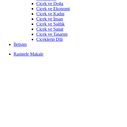
Çiçek ve Doğa
Çiçek ve Ekonomi
Çiçek ve Kadın
Çiçek ve İnsan
Çiçek ve Sağlık
Çiçek ve Sanat
Çiçek ve Tasarım
Çiçeklerin Dili
İletişim
Rastgele Makale