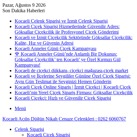
Pazar, Ağustos 9 2026
Son Dakika Haberleri
Kocaeli Çelenk Siparişi ve İzmit Çelenk Siparişi
Kocaeli Çiçek Siparişi Hizmetlerinde Güvenilir Adres:
Göksallar Çiçekçilik ile Profesyonel Çiçek Gönderimi
Kocaeli ve İzmit Çiçekçilik Sektöründe Göksallar Çiçekçilik:
Kalite, Hız ve Güvenin Adresi
Kocaeli Anneler Günü Çiçek Kampanyası
🌹 Kocaeli Anneler Günü’nde Anlamlı Bir Dokunuş:
Göksallar Çiçekçilik’ ten Kocaeli’ ye Özel Kırmızı Gül
Kampanyası!
Kocaeli de çiçekçi dükkanı- çiçekçi mağazası-çiçek market
Kocaeli ve İlçelerine Sevgililer Gününe Özel Çiçek Siparişi:
Aynı Gün Teslimat ile Sevginizi Hemen Gönderin
Kocaeli Çiçek Online Sipariş | İzmit Çiçekçi | Kocaeli Çiçek
Kocaeli’nin Yerel Çiçek Sipariş Firması: Göksallar Çiçekçilik
Kocaeli Çiçekçi: Hızlı ve Güvenilir Çiçek Siparişi
Menü
Kocaeli Açılış Düğün Nikah Cenaze Çelenkleri : 0262 6060767
Çelenk Siparişi
Kocaeli Çiçek Siparişi