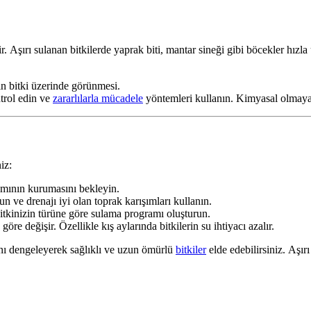
r. Aşırı sulanan bitkilerde yaprak biti, mantar sineği gibi böcekler hızla 
ın bitki üzerinde görünmesi.
trol edin ve
zararlılarla mücadele
yöntemleri kullanın. Kimyasal olmayan d
iz:
mının kurumasını bekleyin.
n ve drenajı iyi olan toprak karışımları kullanın.
 Bitkinizin türüne göre sulama programı oluşturun.
öre değişir. Özellikle kış aylarında bitkilerin su ihtiyacı azalır.
rını dengeleyerek sağlıklı ve uzun ömürlü
bitkiler
elde edebilirsiniz. Aşı