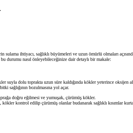
r
rin sulama ihtiyacı, sağlıklı büyümeleri ve uzun ömürlü olmaları açısın
 bu durumu nasıl önleyebileceğinize dair detaylı bir makale:
kler suyla dolu toprakta uzun süre kaldığında kökler yeterince oksijen a
bitki sağlığının bozulmasına yol açar.
toprağa doğru eğilmesi ve yumuşak, çürümüş kökler.
a, kökler kontrol edilip çürümüş olanlar budanarak sağlıklı kısımlar kurtar