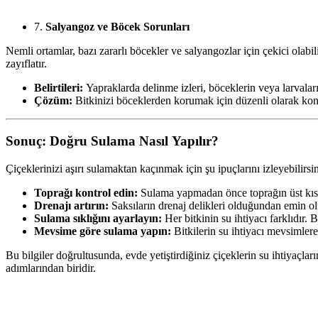
7.
Salyangoz ve Böcek Sorunları
Nemli ortamlar, bazı zararlı böcekler ve salyangozlar için çekici olabili
zayıflatır.
Belirtileri:
Yapraklarda delinme izleri, böceklerin veya larvalar
Çözüm:
Bitkinizi böceklerden korumak için düzenli olarak kon
Sonuç: Doğru Sulama Nasıl Yapılır?
Çiçeklerinizi aşırı sulamaktan kaçınmak için şu ipuçlarını izleyebilirsin
Toprağı kontrol edin:
Sulama yapmadan önce toprağın üst kıs
Drenajı artırın:
Saksıların drenaj delikleri olduğundan emin olu
Sulama sıklığını ayarlayın:
Her bitkinin su ihtiyacı farklıdır.
Mevsime göre sulama yapın:
Bitkilerin su ihtiyacı mevsimlere g
Bu bilgiler doğrultusunda, evde yetiştirdiğiniz çiçeklerin su ihtiyaçla
adımlarından biridir.