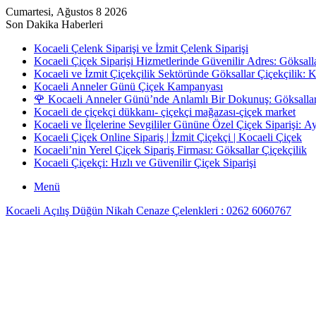
Cumartesi, Ağustos 8 2026
Son Dakika Haberleri
Kocaeli Çelenk Siparişi ve İzmit Çelenk Siparişi
Kocaeli Çiçek Siparişi Hizmetlerinde Güvenilir Adres: Göksall
Kocaeli ve İzmit Çiçekçilik Sektöründe Göksallar Çiçekçilik: 
Kocaeli Anneler Günü Çiçek Kampanyası
Kocaeli de çiçekçi dükkanı- çiçekçi mağazası-çiçek market
Kocaeli ve İlçelerine Sevgililer Gününe Özel Çiçek Siparişi: 
Kocaeli Çiçek Online Sipariş | İzmit Çiçekçi | Kocaeli Çiçek
Kocaeli’nin Yerel Çiçek Sipariş Firması: Göksallar Çiçekçilik
Kocaeli Çiçekçi: Hızlı ve Güvenilir Çiçek Siparişi
Menü
Kocaeli Açılış Düğün Nikah Cenaze Çelenkleri : 0262 6060767