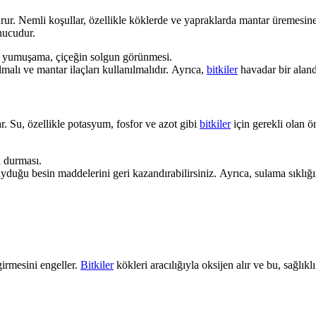
şturur. Nemli koşullar, özellikle köklerde ve yapraklarda mantar üremesi
nucudur.
a yumuşama, çiçeğin solgun görünmesi.
ılmalı ve mantar ilaçları kullanılmalıdır. Ayrıca,
bitkiler
havadar bir aland
r. Su, özellikle potasyum, fosfor ve azot gibi
bitkiler
için gerekli olan ön
n durması.
duğu besin maddelerini geri kazandırabilirsiniz. Ayrıca, sulama sıklığı
girmesini engeller.
Bitkiler
kökleri aracılığıyla oksijen alır ve bu, sağlık