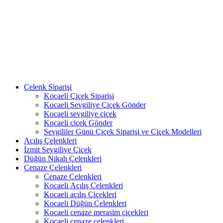
Çelenk Siparişi
Kocaeli Çiçek Siparişi
Kocaeli Sevgiliye Çiçek Gönder
Kocaeli sevgiliye çiçek
Kocaeli çiçek Gönder
Sevgililer Günü Çiçek Siparişi ve Çiçek Modelleri
Açılış Çelenkleri
İzmit Sevgiliye Çiçek
Düğün Nikah Çelenkleri
Cenaze Çelenkleri
Cenaze Çelenkleri
Kocaeli Açılış Çelenkleri
Kocaeli açılış Çiçekleri
Kocaeli Düğün Çelenkleri
Kocaeli cenaze merasim çiçekleri
Kocaeli cenaze çelenkleri