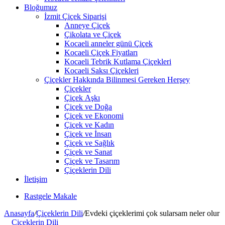
Bloğumuz
İzmit Çiçek Siparişi
Anneye Çiçek
Çikolata ve Çiçek
Kocaeli anneler günü Çiçek
Kocaeli Çiçek Fiyatları
Kocaeli Tebrik Kutlama Çiçekleri
Kocaeli Saksı Çiçekleri
Çiçekler Hakkında Bilinmesi Gereken Herşey
Çiçekler
Çiçek Aşkı
Çiçek ve Doğa
Çiçek ve Ekonomi
Çiçek ve Kadın
Çiçek ve İnsan
Çiçek ve Sağlık
Çiçek ve Sanat
Çiçek ve Tasarım
Çiçeklerin Dili
İletişim
Rastgele Makale
Anasayfa
/
Çiçeklerin Dili
/
Evdeki çiçeklerimi çok sularsam neler olur
Çiçeklerin Dili