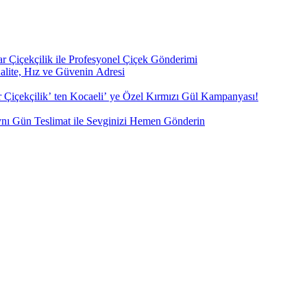
ar Çiçekçilik ile Profesyonel Çiçek Gönderimi
Kalite, Hız ve Güvenin Adresi
🌹 Kocaeli Anneler Günü’nde Anlamlı Bir Dokunuş: Göksallar Çiçekçilik’ ten Kocaeli’ ye Özel Kırmızı Gül Kampanyası!
Aynı Gün Teslimat ile Sevginizi Hemen Gönderin