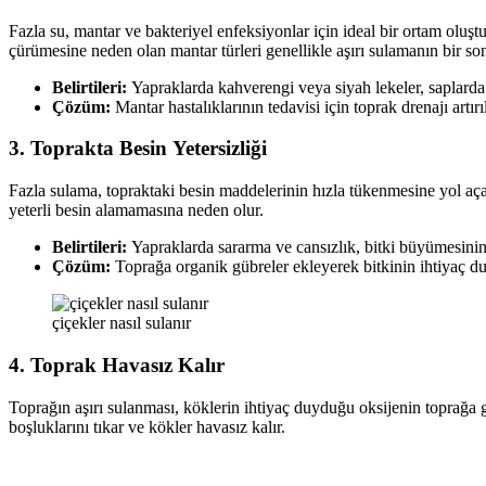
Fazla su, mantar ve bakteriyel enfeksiyonlar için ideal bir ortam olu
çürümesine neden olan mantar türleri genellikle aşırı sulamanın bir so
Belirtileri:
Yapraklarda kahverengi veya siyah lekeler, saplard
Çözüm:
Mantar hastalıklarının tedavisi için toprak drenajı artır
3.
Toprakta Besin Yetersizliği
Fazla sulama, topraktaki besin maddelerinin hızla tükenmesine yol aça
yeterli besin alamamasına neden olur.
Belirtileri:
Yapraklarda sararma ve cansızlık, bitki büyümesini
Çözüm:
Toprağa organik gübreler ekleyerek bitkinin ihtiyaç duy
çiçekler nasıl sulanır
4.
Toprak Havasız Kalır
Toprağın aşırı sulanması, köklerin ihtiyaç duyduğu oksijenin toprağa 
boşluklarını tıkar ve kökler havasız kalır.