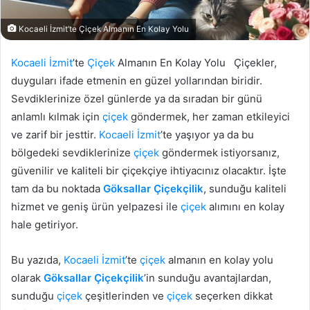
Kocaeli İzmit’te Çiçek Almanın En Kolay Yolu
Kocaeli
İzmit
’te
Çiçek
Almanın En Kolay Yolu Çiçekler,
duyguları ifade etmenin en güzel yollarından biridir.
Sevdiklerinize özel günlerde ya da sıradan bir günü
anlamlı kılmak için
çiçek
göndermek, her zaman etkileyici
ve zarif bir jesttir.
Kocaeli
İzmit
’te yaşıyor ya da bu
bölgedeki sevdiklerinize
çiçek
göndermek istiyorsanız,
güvenilir ve kaliteli bir çiçekçiye ihtiyacınız olacaktır. İşte
tam da bu noktada
Göksallar Çiçekçilik
, sunduğu kaliteli
hizmet ve geniş ürün yelpazesi ile
çiçek
alımını en kolay
hale getiriyor.
Bu yazıda,
Kocaeli
İzmit
’te
çiçek
almanın en kolay yolu
olarak
Göksallar Çiçekçilik
’in sunduğu avantajlardan,
sunduğu
çiçek
çeşitlerinden ve
çiçek
seçerken dikkat