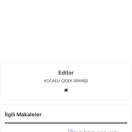
Editor
KOCAELİ ÇİÇEK SİPARİŞİ
W
e
b
s
İlgili Makaleler
i
t