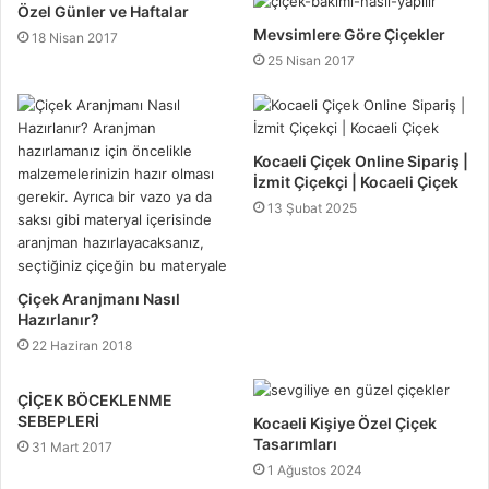
e
Özel Günler ve Haftalar
s
Mevsimlere Göre Çiçekler
18 Nisan 2017
i
25 Nisan 2017
Kocaeli Çiçek Online Sipariş |
İzmit Çiçekçi | Kocaeli Çiçek
13 Şubat 2025
Çiçek Aranjmanı Nasıl
Hazırlanır?
22 Haziran 2018
ÇİÇEK BÖCEKLENME
SEBEPLERİ
Kocaeli Kişiye Özel Çiçek
Tasarımları
31 Mart 2017
1 Ağustos 2024