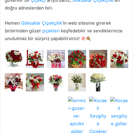
güvenilir bir
çiçekçi
arıyorsanız,
Göksallar Çiçekçilik
en
doğru adreslerden biri.
Hemen
Göksallar Çiçekçilik
’in web sitesine girerek
birbirinden güzel
çiçekleri
keşfedebilir ve sevdiklerinize
unutulmaz bir sürpriz yapabilirsiniz!