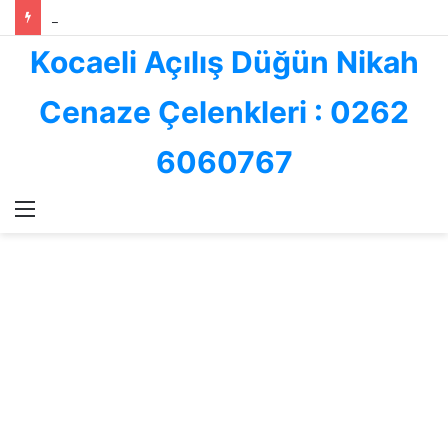
Kocaeli ve İzmit Çiçekçilik Sektöründe Göksallar Çiçekçilik: Kalite, Hız ve Güvenin Adresi
Kocaeli Açılış Düğün Nikah
Cenaze Çelenkleri : 0262
6060767
Menü