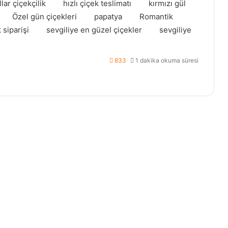
lar çiçekçilik
hızlı çiçek teslimatı
kırmızı gül
Özel gün çiçekleri
papatya
Romantik
 siparişi
sevgiliye en güzel çiçekler
sevgiliye
833
1 dakika okuma süresi