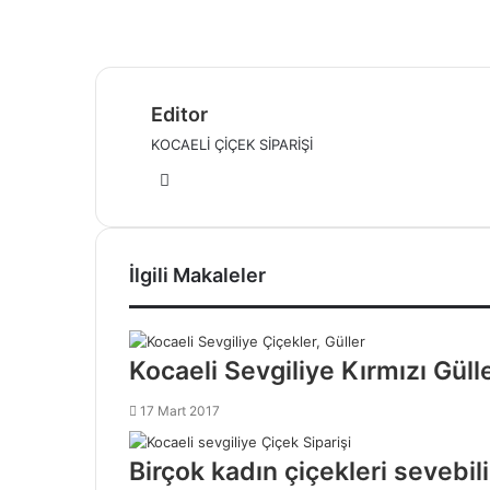
Editor
KOCAELİ ÇİÇEK SİPARİŞİ
W
e
b
s
İlgili Makaleler
i
t
e
s
Kocaeli Sevgiliye Kırmızı Gül
i
17 Mart 2017
Birçok kadın çiçekleri sevebili