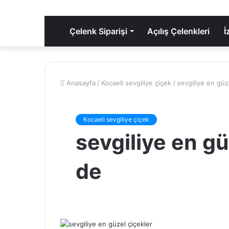
Çelenk Siparişi
Açılış Çelenkleri
İ
Anasayfa
/
Kocaeli sevgiliye çiçek
/
sevgiliye en güz
Kocaeli sevgiliye çiçek
sevgiliye en gü
de