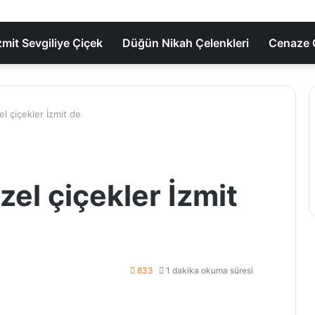
zmit Sevgiliye Çiçek
Düğün Nikah Çelenkleri
Cenaze Ç
el çiçekler İzmit de
zel çiçekler İzmit
833
1 dakika okuma süresi