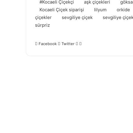
#Kocaeli Çiçekçi
aşk çiçekleri
göksal
Kocaeli Çiçek siparişi
lilyum
orkide
çiçekler
sevgiliye çiçek
sevgiliye çiçek
sürpriz
Facebook
Twitter
L
P
i
i
n
n
k
t
e
e
d
r
I
e
n
s
t