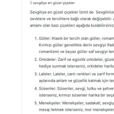
sevgiliye en güzel çiçekler
Sevgiliye
en güzel çiçekler
İzmit
de Sevgilinize
zevklere ve tercihlere bağlı olarak değişebilir.
anlamı olan bazı
çiçekleri
aşağıda bulabilirsiniz
Güller
: Klasik bir tercih olan
güller
, romant
Kırmızı
güller
genellikle derin sevgiyi ifa
romantizmi ve
beyaz güller
saf sevgiyi tem
Orkideler: Zarif ve egzotik orkideler, güzelli
hediye sunmak isterseniz, orkideler harika
Laleler: Laleler, canlı renkleri ve zarif for
aylarında anlam ve güzellik katmak için terc
Süsenler: Süsenler, sevgi, tutku ve şehvet
isterseniz, kırmızı süsenler harika bir seçe
Menekşeler: Menekşeler, sadakati, sevgiyi
mesaj iletmek isterseniz, mor menekşeler