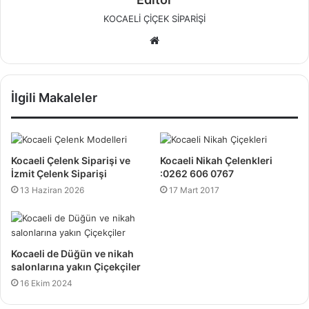
KOCAELİ ÇİÇEK SİPARİŞİ
W
e
b
s
İlgili Makaleler
i
t
e
s
Kocaeli Çelenk Siparişi ve
Kocaeli Nikah Çelenkleri
i
İzmit Çelenk Siparişi
:0262 606 0767
13 Haziran 2026
17 Mart 2017
Kocaeli de Düğün ve nikah
salonlarına yakın Çiçekçiler
16 Ekim 2024