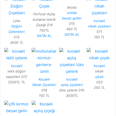
beyaz
orkide
Ferforje Açılış
beyaz güller
kutlama tebrik
Lüks
kocaeli
015
Çiçeği 014
Düğün
nikah çiçekleri
450 TL
750TL
Çelenkleri
071
SATIN AL
SATIN AL
013
150 TL
4500 TL
kocaeli
kocaeli
tekli düğün
nikah
sepetleri 072
çiçek
Kocaeli
kocaeli
2500TL TL
020
Nikah Çiçekleri
açılış çiçekleri
250 TL
018
lüks çelenk 019
150 TL
3500TL