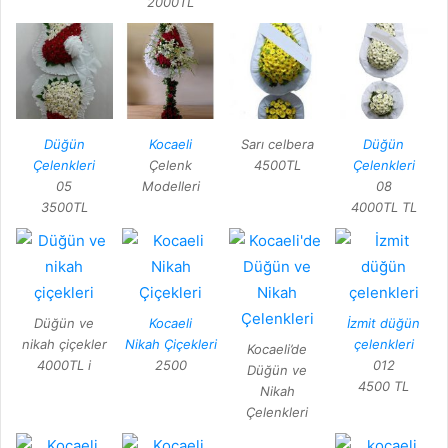
2000TL
Düğün
Kocaeli
Sarı celbera
Düğün
Çelenkleri
Çelenk
4500TL
Çelenkleri
05
Modelleri
08
3500TL
4000TL TL
Düğün ve
Kocaeli
İzmit düğün
nikah çiçekler
Nikah Çiçekleri
çelenkleri
Kocaeli’de
4000TL i
2500
012
Düğün ve
4500 TL
Nikah
Çelenkleri