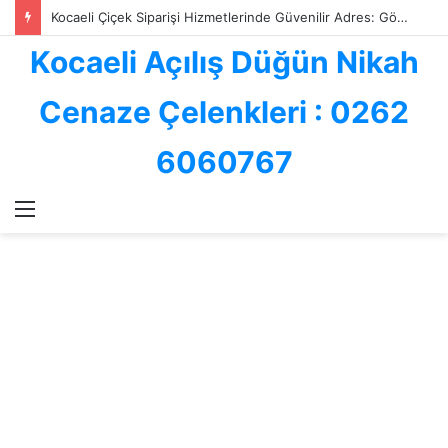
Kocaeli ve İzmit Çiçekçilik Sektöründe Göksallar Çiçekçilik: Kalite, Hız ve Güvenin Adresi
Kocaeli Açılış Düğün Nikah
Cenaze Çelenkleri : 0262
6060767
Menü