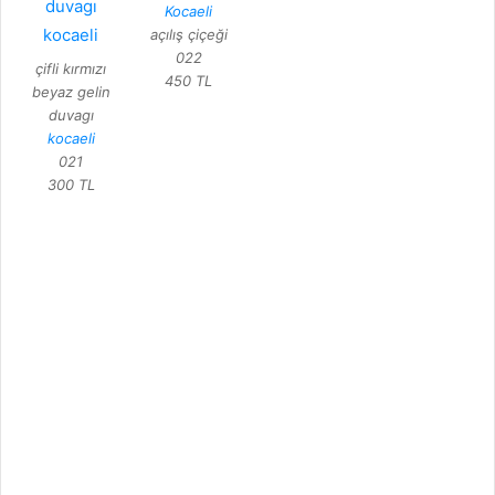
Kocaeli
açılış çiçeği
022
çifli kırmızı
450 TL
beyaz gelin
duvagı
kocaeli
021
300 TL