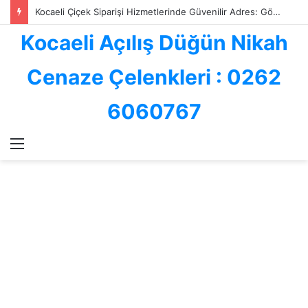
Kocaeli ve İzmit Çiçekçilik Sektöründe Göksallar Çiçekçilik: Kalite, Hız ve Güvenin Adresi
Kocaeli Açılış Düğün Nikah
Cenaze Çelenkleri : 0262
6060767
Menü