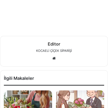
Editor
KOCAELİ ÇİÇEK SİPARİŞİ
W
e
b
s
İlgili Makaleler
i
t
e
s
i