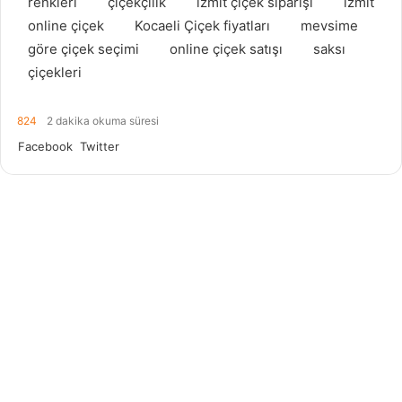
renkleri
çiçekçilik
izmit çiçek siparişi
izmit
online çiçek
Kocaeli Çiçek fiyatları
mevsime
göre çiçek seçimi
online çiçek satışı
saksı
çiçekleri
824
2 dakika okuma süresi
Facebook
Twitter
L
P
i
i
n
n
k
t
e
e
d
r
I
e
n
s
t