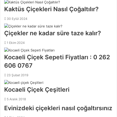
t
e
Kaktüs Çiçekleri Nasıl Çoğaltılır?
s
i
30 Eylül 2024
Çiçekler ne kadar süre taze kalır?
1 Ekim 2024
Kocaeli Çiçek Sepeti Fiyatları : 0 262
606 0767
23 Şubat 2019
Kocaeli Çiçek Çeşitleri
5 Aralık 2018
Evinizdeki çiçekleri nasıl çoğaltırsınız