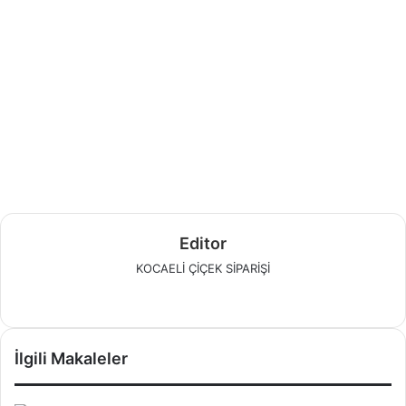
Editor
KOCAELİ ÇİÇEK SİPARİŞİ
W
e
b
İlgili Makaleler
s
i