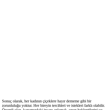
Sonuç olarak, her kadının çiçeklere hayır dememe gibi bir
zorunluluğu yoktur. Her bireyin tercihleri ve istekleri farklı olabilir.
Önemli olan, karşımızdaki insanı anlamak, onun beklentilerini ve