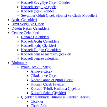
Kocaeli Sevgiliye Çiçek Gönder
Kocaeli sevgiliye çiçek
Kocaeli çiçek Gönder
Sevgililer Günü Çiçek Siparişi ve Çiçek Modelleri
Açılış Çelenkleri
İzmit Sevgiliye Çiçek
Düğün Nikah Çelenkleri
Cenaze Çelenkleri
Cenaze Çelenkleri
Kocaeli Açılış Çelenkleri
Kocaeli açılış Çiçekleri
Kocaeli Düğün Çelenkleri
Kocaeli cenaze merasim çiçekleri
Kocaeli cenaze çelenkleri
Bloğumuz
İzmit Çiçek Siparişi
Anneye Çiçek
Çikolata ve Çiçek
Kocaeli anneler günü Çiçek
Kocaeli Çiçek Fiyatları
Kocaeli Tebrik Kutlama Çiçekleri
Kocaeli Saksı Çiçekleri
Çiçekler Hakkında Bilinmesi Gereken Herşey
Çiçekler
Çiçek Aşkı