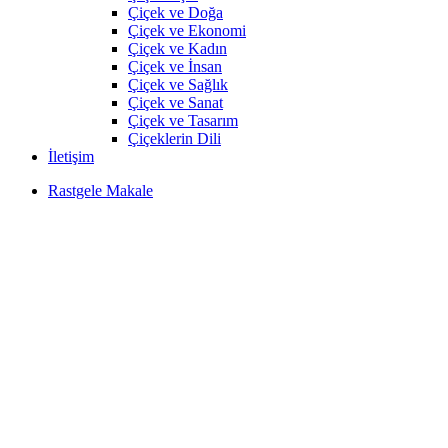
Çiçek ve Doğa
Çiçek ve Ekonomi
Çiçek ve Kadın
Çiçek ve İnsan
Çiçek ve Sağlık
Çiçek ve Sanat
Çiçek ve Tasarım
Çiçeklerin Dili
İletişim
Rastgele Makale