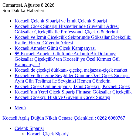
Cumartesi, Ağustos 8 2026
Son Dakika Haberleri
Kocaeli Çelenk Siparişi ve İzmit Çelenk Siparişi
Kocaeli Çiçek Siparişi Hizmetlerinde Güvenilir Adres:
Göksallar Çiçekçilik ile Profesyonel Çiçek Gönderimi
Kocaeli ve İzmit Çiçekçilik Sektöründe Göksallar Çiçekçilik:
Kalite, Hız ve Güvenin Adresi
Kocaeli Anneler Günü Çiçek Kampanyası
🌹 Kocaeli Anneler Günü’nde Anlamlı Bir Dokunuş:
Göksallar Çiçekçilik’ ten Kocaeli’ ye Özel Kırmızı Gül
Kampanyası!
Kocaeli de çiçekçi dükkanı- çiçekçi mağazası-çiçek market
Kocaeli ve İlçelerine Sevgililer Gününe Özel Çiçek Siparişi:
Aynı Gün Teslimat ile Sevginizi Hemen Gönderin
Kocaeli Çiçek Online Sipariş | İzmit Çiçekçi | Kocaeli Çiçek
Kocaeli’nin Yerel Çiçek Sipariş Firması: Göksallar Çiçekçilik
Kocaeli Çiçekçi: Hızlı ve Güvenilir Çiçek Siparişi
Menü
Kocaeli Açılış Düğün Nikah Cenaze Çelenkleri : 0262 6060767
Çelenk Siparişi
Kocaeli Çiçek Siparişi