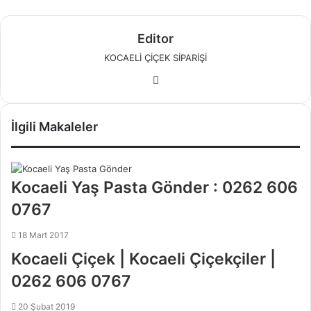
Editor
KOCAELİ ÇİÇEK SİPARİŞİ
W
e
b
İlgili Makaleler
s
i
t
e
Kocaeli Yaş Pasta Gönder : 0262 606
s
0767
i
18 Mart 2017
Kocaeli Çiçek | Kocaeli Çiçekçiler |
0262 606 0767
20 Şubat 2019