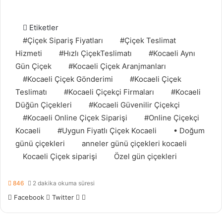
Etiketler
#Çiçek Sipariş Fiyatları
#Çiçek Teslimat
Hizmeti
#Hızlı ÇiçekTeslimatı
#Kocaeli Aynı
Gün Çiçek
#Kocaeli Çiçek Aranjmanları
#Kocaeli Çiçek Gönderimi
#Kocaeli Çiçek
Teslimatı
#Kocaeli Çiçekçi Firmaları
#Kocaeli
Düğün Çiçekleri
#Kocaeli Güvenilir Çiçekçi
#Kocaeli Online Çiçek Siparişi
#Online Çiçekçi
Kocaeli
#Uygun Fiyatlı Çiçek Kocaeli
• Doğum
günü çiçekleri
anneler günü çiçekleri kocaeli
Kocaeli Çiçek siparişi
Özel gün çiçekleri
846
2 dakika okuma süresi
Facebook
Twitter
L
P
i
i
n
n