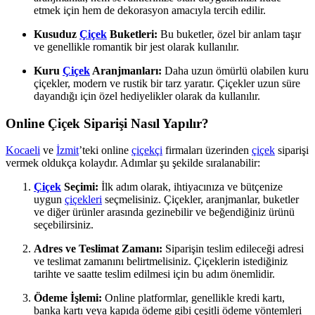
etmek için hem de dekorasyon amacıyla tercih edilir.
Kusuduz
Çiçek
Buketleri:
Bu buketler, özel bir anlam taşır
ve genellikle romantik bir jest olarak kullanılır.
Kuru
Çiçek
Aranjmanları:
Daha uzun ömürlü olabilen kuru
çiçekler, modern ve rustik bir tarz yaratır. Çiçekler uzun süre
dayandığı için özel hediyelikler olarak da kullanılır.
Online Çiçek Siparişi Nasıl Yapılır?
Kocaeli
ve
İzmit
’teki online
çiçekçi
firmaları üzerinden
çiçek
siparişi
vermek oldukça kolaydır. Adımlar şu şekilde sıralanabilir:
Çiçek
Seçimi:
İlk adım olarak, ihtiyacınıza ve bütçenize
uygun
çiçekleri
seçmelisiniz. Çiçekler, aranjmanlar, buketler
ve diğer ürünler arasında gezinebilir ve beğendiğiniz ürünü
seçebilirsiniz.
Adres ve Teslimat Zamanı:
Siparişin teslim edileceği adresi
ve teslimat zamanını belirtmelisiniz. Çiçeklerin istediğiniz
tarihte ve saatte teslim edilmesi için bu adım önemlidir.
Ödeme İşlemi:
Online platformlar, genellikle kredi kartı,
banka kartı veya kapıda ödeme gibi çeşitli ödeme yöntemleri