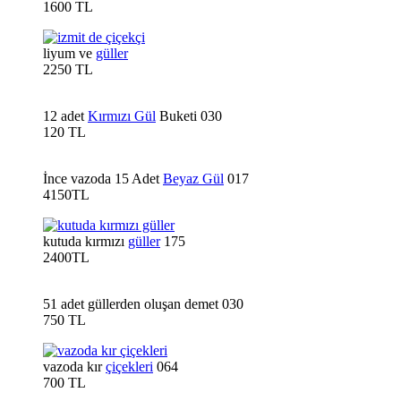
1600 TL
liyum ve
güller
2250 TL
12 adet
Kırmızı Gül
Buketi 030
120 TL
İnce vazoda 15 Adet
Beyaz Gül
017
4150TL
kutuda kırmızı
güller
175
2400TL
51 adet güllerden oluşan demet 030
750 TL
vazoda kır
çiçekleri
064
700 TL