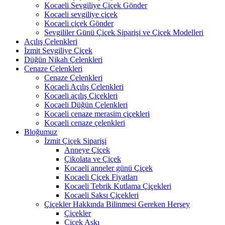
Kocaeli Sevgiliye Çiçek Gönder
Kocaeli sevgiliye çiçek
Kocaeli çiçek Gönder
Sevgililer Günü Çiçek Siparişi ve Çiçek Modelleri
Açılış Çelenkleri
İzmit Sevgiliye Çiçek
Düğün Nikah Çelenkleri
Cenaze Çelenkleri
Cenaze Çelenkleri
Kocaeli Açılış Çelenkleri
Kocaeli açılış Çiçekleri
Kocaeli Düğün Çelenkleri
Kocaeli cenaze merasim çiçekleri
Kocaeli cenaze çelenkleri
Bloğumuz
İzmit Çiçek Siparişi
Anneye Çiçek
Çikolata ve Çiçek
Kocaeli anneler günü Çiçek
Kocaeli Çiçek Fiyatları
Kocaeli Tebrik Kutlama Çiçekleri
Kocaeli Saksı Çiçekleri
Çiçekler Hakkında Bilinmesi Gereken Herşey
Çiçekler
Çiçek Aşkı