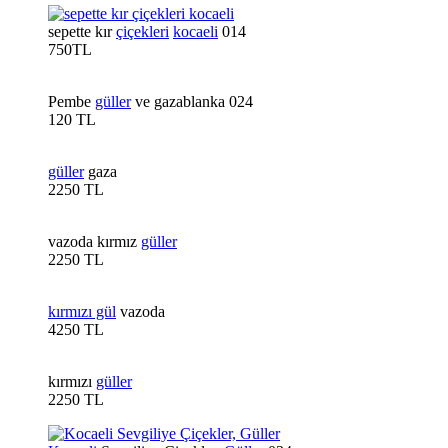
sepette kır
çiçekleri
kocaeli
014
750TL
Pembe
güller
ve gazablanka 024
120 TL
güller
gaza
2250 TL
vazoda kırmız
güller
2250 TL
kırmızı gül
vazoda
4250 TL
kırmızı
güller
2250 TL