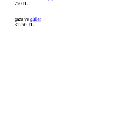
750TL
gaza ve
güller
31250 TL