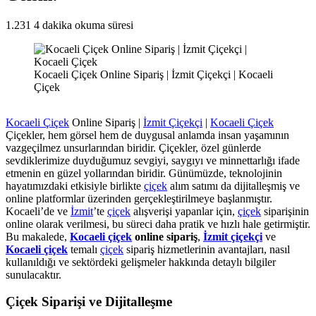
1.231
4 dakika okuma süresi
Kocaeli Çiçek Online Sipariş | İzmit Çiçekçi | Kocaeli
Çiçek
Kocaeli Çiçek
Online Sipariş |
İzmit Çiçekçi
|
Kocaeli Çiçek
Çiçekler, hem görsel hem de duygusal anlamda insan yaşamının
vazgeçilmez unsurlarından biridir. Çiçekler, özel günlerde
sevdiklerimize duyduğumuz sevgiyi, saygıyı ve minnettarlığı ifade
etmenin en güzel yollarından biridir. Günümüzde, teknolojinin
hayatımızdaki etkisiyle birlikte
çiçek
alım satımı da dijitalleşmiş ve
online platformlar üzerinden gerçekleştirilmeye başlanmıştır.
Kocaeli’de ve
İzmit
’te
çiçek
alışverişi yapanlar için,
çiçek
siparişinin
online olarak verilmesi, bu süreci daha pratik ve hızlı hale getirmiştir.
Bu makalede,
Kocaeli çiçek
online sipariş
,
İzmit çiçekçi
ve
Kocaeli çiçek
temalı
çiçek
sipariş hizmetlerinin avantajları, nasıl
kullanıldığı ve sektördeki gelişmeler hakkında detaylı bilgiler
sunulacaktır.
Çiçek Siparişi ve Dijitalleşme