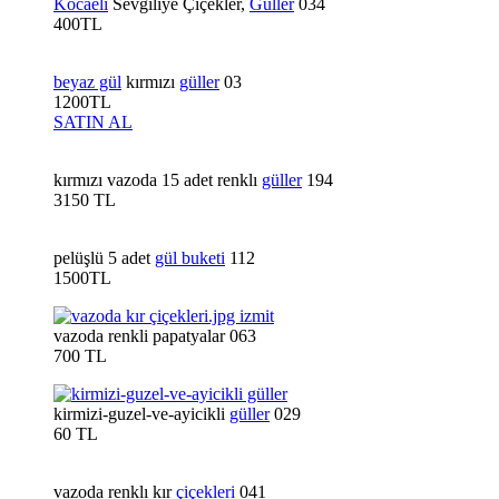
Kocaeli
Sevgiliye Çiçekler,
Güller
034
400TL
beyaz gül
kırmızı
güller
03
1200TL
SATIN AL
kırmızı vazoda 15 adet renklı
güller
194
3150 TL
pelüşlü 5 adet
gül buketi
112
1500TL
vazoda renkli papatyalar 063
700 TL
kirmizi-guzel-ve-ayicikli
güller
029
60 TL
vazoda renklı kır
çiçekleri
041