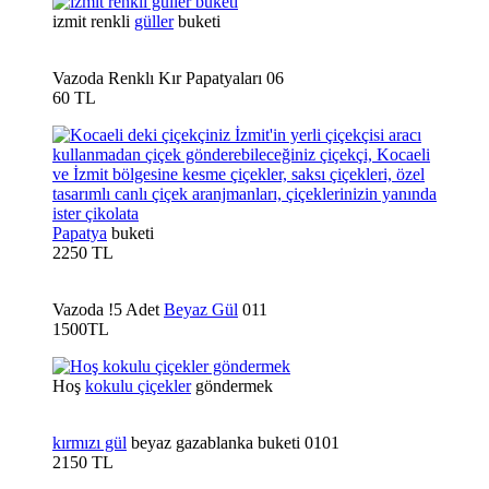
izmit renkli
güller
buketi
Vazoda Renklı Kır Papatyaları 06
60 TL
Papatya
buketi
2250 TL
Vazoda !5 Adet
Beyaz Gül
011
1500TL
Hoş
kokulu çiçekler
göndermek
kırmızı gül
beyaz gazablanka buketi 0101
2150 TL