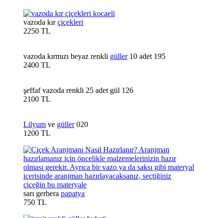
vazoda kır
çiçekleri
2250 TL
vazoda kırmızı beyaz renkli
güller
10 adet 195
2400 TL
şeffaf vazoda renkli 25 adet gül 126
2100 TL
Lilyum
ve
güller
020
1200 TL
sarı gerbera
papatya
750 TL