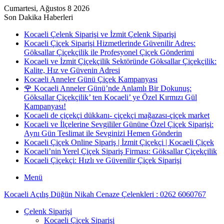
Cumartesi, Ağustos 8 2026
Son Dakika Haberleri
Kocaeli Çelenk Siparişi ve İzmit Çelenk Siparişi
Kocaeli Çiçek Siparişi Hizmetlerinde Güvenilir Adres:
Göksallar Çiçekçilik ile Profesyonel Çiçek Gönderimi
Kocaeli ve İzmit Çiçekçilik Sektöründe Göksallar Çiçekçilik:
Kalite, Hız ve Güvenin Adresi
Kocaeli Anneler Günü Çiçek Kampanyası
🌹 Kocaeli Anneler Günü’nde Anlamlı Bir Dokunuş:
Göksallar Çiçekçilik’ ten Kocaeli’ ye Özel Kırmızı Gül
Kampanyası!
Kocaeli de çiçekçi dükkanı- çiçekçi mağazası-çiçek market
Kocaeli ve İlçelerine Sevgililer Gününe Özel Çiçek Siparişi:
Aynı Gün Teslimat ile Sevginizi Hemen Gönderin
Kocaeli Çiçek Online Sipariş | İzmit Çiçekçi | Kocaeli Çiçek
Kocaeli’nin Yerel Çiçek Sipariş Firması: Göksallar Çiçekçilik
Kocaeli Çiçekçi: Hızlı ve Güvenilir Çiçek Siparişi
Menü
Kocaeli Açılış Düğün Nikah Cenaze Çelenkleri : 0262 6060767
Çelenk Siparişi
Kocaeli Çiçek Siparişi