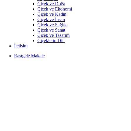
Çiçek ve Doğa
Çiçek ve Ekonomi
Çiçek ve Kadın
Çiçek ve İnsan
Çiçek ve Sağlık
Çiçek ve Sanat
Çiçek ve Tasarım
Çiçeklerin Dili
İletişim
Rastgele Makale