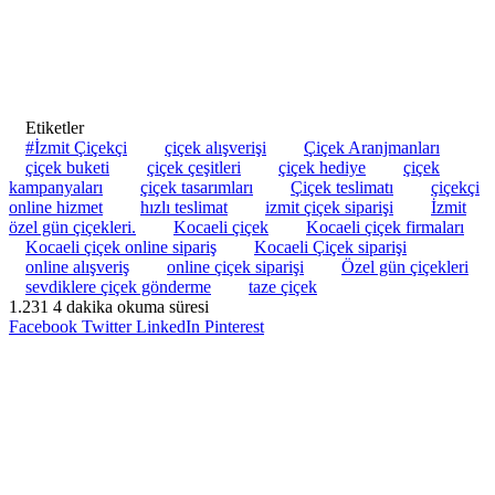
Etiketler
#İzmit Çiçekçi
çiçek alışverişi
Çiçek Aranjmanları
çiçek buketi
çiçek çeşitleri
çiçek hediye
çiçek
kampanyaları
çiçek tasarımları
Çiçek teslimatı
çiçekçi
online hizmet
hızlı teslimat
izmit çiçek siparişi
İzmit
özel gün çiçekleri.
Kocaeli çiçek
Kocaeli çiçek firmaları
Kocaeli çiçek online sipariş
Kocaeli Çiçek siparişi
online alışveriş
online çiçek siparişi
Özel gün çiçekleri
sevdiklere çiçek gönderme
taze çiçek
1.231
4 dakika okuma süresi
Facebook
Twitter
LinkedIn
Pinterest