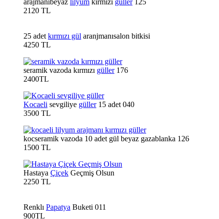
arajmanıbeyaz
lilyum
kırmızı
güller
125
2120 TL
25 adet
kırmızı gül
aranjmanısalon bitkisi
4250 TL
seramik vazoda kırmızı
güller
176
2400TL
Kocaeli
sevgiliye
güller
15 adet 040
3500 TL
kocseramik vazoda 10 adet gül beyaz gazablanka 126
1500 TL
Hastaya
Çiçek
Geçmiş Olsun
2250 TL
Renklı
Papatya
Buketi 011
900TL