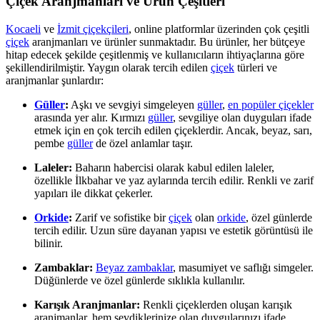
Çiçek Aranjmanları ve Ürün Çeşitleri
Kocaeli
ve
İzmit çiçekçileri
, online platformlar üzerinden çok çeşitli
çiçek
aranjmanları ve ürünler sunmaktadır. Bu ürünler, her bütçeye
hitap edecek şekilde çeşitlenmiş ve kullanıcıların ihtiyaçlarına göre
şekillendirilmiştir. Yaygın olarak tercih edilen
çiçek
türleri ve
aranjmanlar şunlardır:
Güller
:
Aşkı ve sevgiyi simgeleyen
güller
,
en popüler çiçekler
arasında yer alır. Kırmızı
güller
, sevgiliye olan duyguları ifade
etmek için en çok tercih edilen çiçeklerdir. Ancak, beyaz, sarı,
pembe
güller
de özel anlamlar taşır.
Laleler:
Baharın habercisi olarak kabul edilen laleler,
özellikle İlkbahar ve yaz aylarında tercih edilir. Renkli ve zarif
yapıları ile dikkat çekerler.
Orkide
:
Zarif ve sofistike bir
çiçek
olan
orkide
, özel günlerde
tercih edilir. Uzun süre dayanan yapısı ve estetik görüntüsü ile
bilinir.
Zambaklar:
Beyaz zambaklar
, masumiyet ve saflığı simgeler.
Düğünlerde ve özel günlerde sıklıkla kullanılır.
Karışık Aranjmanlar:
Renkli çiçeklerden oluşan karışık
aranjmanlar, hem sevdiklerinize olan duygularınızı ifade