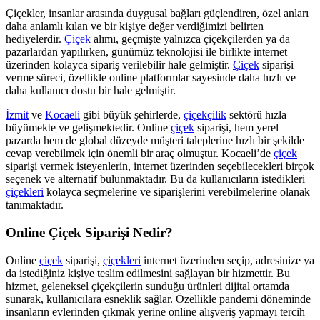
Çiçekler, insanlar arasında duygusal bağları güçlendiren, özel anları
daha anlamlı kılan ve bir kişiye değer verdiğimizi belirten
hediyelerdir.
Çiçek
alımı, geçmişte yalnızca çiçekçilerden ya da
pazarlardan yapılırken, günümüz teknolojisi ile birlikte internet
üzerinden kolayca sipariş verilebilir hale gelmiştir.
Çiçek
siparişi
verme süreci, özellikle online platformlar sayesinde daha hızlı ve
daha kullanıcı dostu bir hale gelmiştir.
İzmit
ve
Kocaeli
gibi büyük şehirlerde,
çiçekçilik
sektörü hızla
büyümekte ve gelişmektedir. Online
çiçek
siparişi, hem yerel
pazarda hem de global düzeyde müşteri taleplerine hızlı bir şekilde
cevap verebilmek için önemli bir araç olmuştur. Kocaeli’de
çiçek
siparişi vermek isteyenlerin, internet üzerinden seçebilecekleri birçok
seçenek ve alternatif bulunmaktadır. Bu da kullanıcıların istedikleri
çiçekleri
kolayca seçmelerine ve siparişlerini verebilmelerine olanak
tanımaktadır.
Online Çiçek Siparişi Nedir?
Online
çiçek
siparişi,
çiçekleri
internet üzerinden seçip, adresinize ya
da istediğiniz kişiye teslim edilmesini sağlayan bir hizmettir. Bu
hizmet, geleneksel çiçekçilerin sunduğu ürünleri dijital ortamda
sunarak, kullanıcılara esneklik sağlar. Özellikle pandemi döneminde
insanların evlerinden çıkmak yerine online alışveriş yapmayı tercih