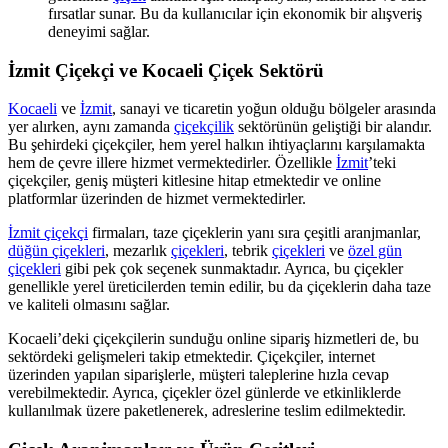
fırsatlar sunar. Bu da kullanıcılar için ekonomik bir alışveriş
deneyimi sağlar.
İzmit Çiçekçi ve Kocaeli Çiçek Sektörü
Kocaeli
ve
İzmit
, sanayi ve ticaretin yoğun olduğu bölgeler arasında
yer alırken, aynı zamanda
çiçekçilik
sektörünün geliştiği bir alandır.
Bu şehirdeki çiçekçiler, hem yerel halkın ihtiyaçlarını karşılamakta
hem de çevre illere hizmet vermektedirler. Özellikle
İzmit
’teki
çiçekçiler, geniş müşteri kitlesine hitap etmektedir ve online
platformlar üzerinden de hizmet vermektedirler.
İzmit çiçekçi
firmaları, taze çiçeklerin yanı sıra çeşitli aranjmanlar,
düğün çiçekleri
, mezarlık
çiçekleri
, tebrik
çiçekleri
ve
özel gün
çiçekleri
gibi pek çok seçenek sunmaktadır. Ayrıca, bu çiçekler
genellikle yerel üreticilerden temin edilir, bu da çiçeklerin daha taze
ve kaliteli olmasını sağlar.
Kocaeli’deki çiçekçilerin sunduğu online sipariş hizmetleri de, bu
sektördeki gelişmeleri takip etmektedir. Çiçekçiler, internet
üzerinden yapılan siparişlerle, müşteri taleplerine hızla cevap
verebilmektedir. Ayrıca, çiçekler özel günlerde ve etkinliklerde
kullanılmak üzere paketlenerek, adreslerine teslim edilmektedir.