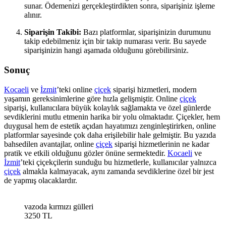
sunar. Ödemenizi gerçekleştirdikten sonra, siparişiniz işleme
alınır.
Siparişin Takibi:
Bazı platformlar, siparişinizin durumunu
takip edebilmeniz için bir takip numarası verir. Bu sayede
siparişinizin hangi aşamada olduğunu görebilirsiniz.
Sonuç
Kocaeli
ve
İzmit
’teki online
çiçek
siparişi hizmetleri, modern
yaşamın gereksinimlerine göre hızla gelişmiştir. Online
çiçek
siparişi, kullanıcılara büyük kolaylık sağlamakta ve özel günlerde
sevdiklerini mutlu etmenin harika bir yolu olmaktadır. Çiçekler, hem
duygusal hem de estetik açıdan hayatımızı zenginleştirirken, online
platformlar sayesinde çok daha erişilebilir hale gelmiştir. Bu yazıda
bahsedilen avantajlar, online
çiçek
siparişi hizmetlerinin ne kadar
pratik ve etkili olduğunu gözler önüne sermektedir.
Kocaeli
ve
İzmit
’teki çiçekçilerin sunduğu bu hizmetlerle, kullanıcılar yalnızca
çiçek
almakla kalmayacak, aynı zamanda sevdiklerine özel bir jest
de yapmış olacaklardır.
vazoda kırmızı gülleri
3250 TL