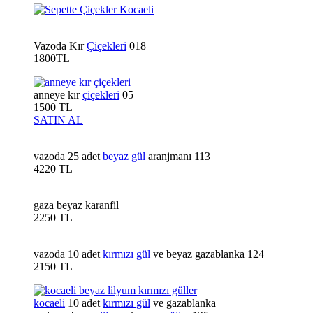
Vazoda Kır
Çiçekleri
018
1800TL
anneye kır
çiçekleri
05
1500 TL
SATIN AL
vazoda 25 adet
beyaz gül
aranjmanı 113
4220 TL
gaza beyaz karanfil
2250 TL
vazoda 10 adet
kırmızı gül
ve beyaz gazablanka 124
2150 TL
kocaeli
10 adet
kırmızı gül
ve gazablanka