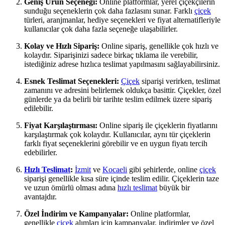
Geniş Ürün Seçeneği:
Online platformlar, yerel çiçekçilerin
sunduğu seçeneklerin çok daha fazlasını sunar. Farklı
çiçek
türleri, aranjmanlar, hediye seçenekleri ve fiyat alternatifleriyle
kullanıcılar çok daha fazla seçeneğe ulaşabilirler.
Kolay ve Hızlı Sipariş:
Online sipariş, genellikle çok hızlı ve
kolaydır. Siparişinizi sadece birkaç tıklama ile verebilir,
istediğiniz adrese hızlıca teslimat yapılmasını sağlayabilirsiniz.
Esnek Teslimat Seçenekleri:
Çiçek
siparişi verirken, teslimat
zamanını ve adresini belirlemek oldukça basittir. Çiçekler, özel
günlerde ya da belirli bir tarihte teslim edilmek üzere sipariş
edilebilir.
Fiyat Karşılaştırması:
Online sipariş ile çiçeklerin fiyatlarını
karşılaştırmak çok kolaydır. Kullanıcılar, aynı tür çiçeklerin
farklı fiyat seçeneklerini görebilir ve en uygun fiyatı tercih
edebilirler.
Hızlı Teslimat
:
İzmit
ve
Kocaeli
gibi şehirlerde, online
çiçek
siparişi genellikle kısa süre içinde teslim edilir. Çiçeklerin taze
ve uzun ömürlü olması adına
hızlı teslimat
büyük bir
avantajdır.
Özel İndirim ve Kampanyalar:
Online platformlar,
genellikle
çiçek
alımları için kampanyalar, indirimler ve özel