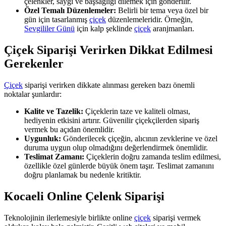
çelenkler, saygı ve başsağlığı dilemek için gönderilir.
Özel Temalı Düzenlemeler:
Belirli bir tema veya özel bir
gün için tasarlanmış
çiçek
düzenlemeleridir. Örneğin,
Sevgililer Günü
için kalp şeklinde
çiçek
aranjmanları.
Çiçek Siparişi Verirken Dikkat Edilmesi
Gerekenler
Çiçek
siparişi verirken dikkate alınması gereken bazı önemli
noktalar şunlardır:
Kalite ve Tazelik:
Çiçeklerin taze ve kaliteli olması,
hediyenin etkisini artırır. Güvenilir çiçekçilerden sipariş
vermek bu açıdan önemlidir.
Uygunluk:
Gönderilecek çiçeğin, alıcının zevklerine ve özel
duruma uygun olup olmadığını değerlendirmek önemlidir.
Teslimat Zamanı:
Çiçeklerin doğru zamanda teslim edilmesi,
özellikle özel günlerde büyük önem taşır. Teslimat zamanını
doğru planlamak bu nedenle kritiktir.
Kocaeli Online Çelenk Siparişi
Teknolojinin ilerlemesiyle birlikte online
çiçek
siparişi vermek