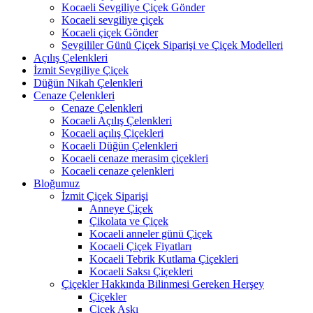
Kocaeli Sevgiliye Çiçek Gönder
Kocaeli sevgiliye çiçek
Kocaeli çiçek Gönder
Sevgililer Günü Çiçek Siparişi ve Çiçek Modelleri
Açılış Çelenkleri
İzmit Sevgiliye Çiçek
Düğün Nikah Çelenkleri
Cenaze Çelenkleri
Cenaze Çelenkleri
Kocaeli Açılış Çelenkleri
Kocaeli açılış Çiçekleri
Kocaeli Düğün Çelenkleri
Kocaeli cenaze merasim çiçekleri
Kocaeli cenaze çelenkleri
Bloğumuz
İzmit Çiçek Siparişi
Anneye Çiçek
Çikolata ve Çiçek
Kocaeli anneler günü Çiçek
Kocaeli Çiçek Fiyatları
Kocaeli Tebrik Kutlama Çiçekleri
Kocaeli Saksı Çiçekleri
Çiçekler Hakkında Bilinmesi Gereken Herşey
Çiçekler
Çiçek Aşkı