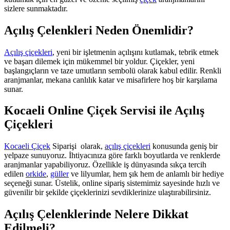
sizlere sunmaktadır.
Açılış Çelenkleri Neden Önemlidir?
Açılış çiçekleri
, yeni bir işletmenin açılışını kutlamak, tebrik etmek
ve başarı dilemek için mükemmel bir yoldur. Çiçekler, yeni
başlangıçların ve taze umutların sembolü olarak kabul edilir. Renkli
aranjmanlar, mekana canlılık katar ve misafirlere hoş bir karşılama
sunar.
Kocaeli Online Çiçek Servisi ile Açılış
Çiçekleri
Kocaeli Çiçek
Siparişi olarak,
açılış çiçekleri
konusunda geniş bir
yelpaze sunuyoruz. İhtiyacınıza göre farklı boyutlarda ve renklerde
aranjmanlar yapabiliyoruz. Özellikle iş dünyasında sıkça tercih
edilen
orkide
,
güller
ve lilyumlar, hem şık hem de anlamlı bir hediye
seçeneği sunar. Üstelik, online sipariş sistemimiz sayesinde hızlı ve
güvenilir bir şekilde çiçeklerinizi sevdiklerinize ulaştırabilirsiniz.
Açılış Çelenklerinde Nelere Dikkat
Edilmeli?