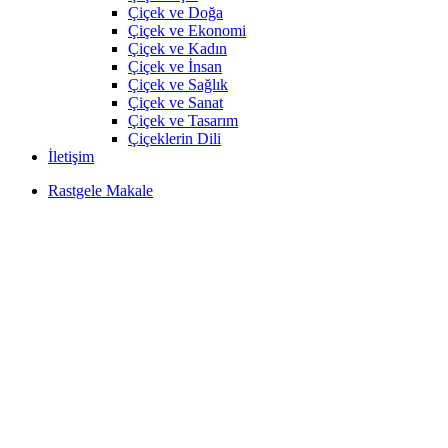
Çiçek ve Doğa
Çiçek ve Ekonomi
Çiçek ve Kadın
Çiçek ve İnsan
Çiçek ve Sağlık
Çiçek ve Sanat
Çiçek ve Tasarım
Çiçeklerin Dili
İletişim
Rastgele Makale