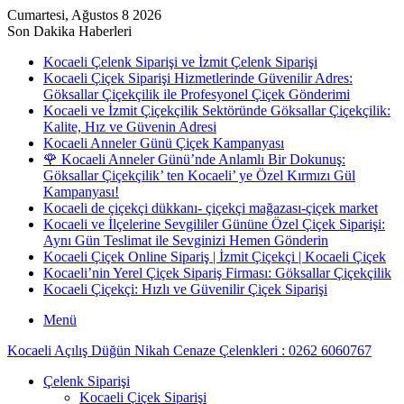
Cumartesi, Ağustos 8 2026
Son Dakika Haberleri
Kocaeli Çelenk Siparişi ve İzmit Çelenk Siparişi
Kocaeli Çiçek Siparişi Hizmetlerinde Güvenilir Adres:
Göksallar Çiçekçilik ile Profesyonel Çiçek Gönderimi
Kocaeli ve İzmit Çiçekçilik Sektöründe Göksallar Çiçekçilik:
Kalite, Hız ve Güvenin Adresi
Kocaeli Anneler Günü Çiçek Kampanyası
🌹 Kocaeli Anneler Günü’nde Anlamlı Bir Dokunuş:
Göksallar Çiçekçilik’ ten Kocaeli’ ye Özel Kırmızı Gül
Kampanyası!
Kocaeli de çiçekçi dükkanı- çiçekçi mağazası-çiçek market
Kocaeli ve İlçelerine Sevgililer Gününe Özel Çiçek Siparişi:
Aynı Gün Teslimat ile Sevginizi Hemen Gönderin
Kocaeli Çiçek Online Sipariş | İzmit Çiçekçi | Kocaeli Çiçek
Kocaeli’nin Yerel Çiçek Sipariş Firması: Göksallar Çiçekçilik
Kocaeli Çiçekçi: Hızlı ve Güvenilir Çiçek Siparişi
Menü
Kocaeli Açılış Düğün Nikah Cenaze Çelenkleri : 0262 6060767
Çelenk Siparişi
Kocaeli Çiçek Siparişi