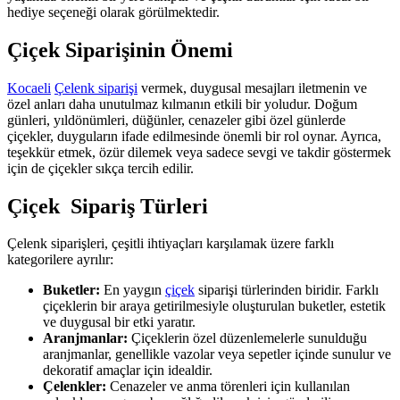
hediye seçeneği olarak görülmektedir.
Çiçek Siparişinin Önemi
Kocaeli
Çelenk siparişi
vermek, duygusal mesajları iletmenin ve
özel anları daha unutulmaz kılmanın etkili bir yoludur. Doğum
günleri, yıldönümleri, düğünler, cenazeler gibi özel günlerde
çiçekler, duyguların ifade edilmesinde önemli bir rol oynar. Ayrıca,
teşekkür etmek, özür dilemek veya sadece sevgi ve takdir göstermek
için de çiçekler sıkça tercih edilir.
Çiçek Sipariş Türleri
Çelenk siparişleri, çeşitli ihtiyaçları karşılamak üzere farklı
kategorilere ayrılır:
Buketler:
En yaygın
çiçek
siparişi türlerinden biridir. Farklı
çiçeklerin bir araya getirilmesiyle oluşturulan buketler, estetik
ve duygusal bir etki yaratır.
Aranjmanlar:
Çiçeklerin özel düzenlemelerle sunulduğu
aranjmanlar, genellikle vazolar veya sepetler içinde sunulur ve
dekoratif amaçlar için idealdir.
Çelenkler:
Cenazeler ve anma törenleri için kullanılan