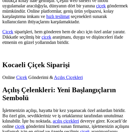
oldukça kolay hale gelmiştir. Çeşitli web siteleri ve mobil
uygulamalar aracılığıyla, dünyanın dört bir yanına
çiçek
göndermek
mümkündür. Online platformlar, geniş ürün yelpazesi, kolay
karşılaştırma imkanı ve
hızlı teslimat
seçenekleri sunarak
kullanıcıların ihtiyaçlarını karşılamaktadır.
Çiçek
siparişleri, hem gönderen hem de alıcı için özel anlar yaratır.
Dikkatle seçilmiş bir
çiçek
aranjmanı, duygu ve düşünceleri ifade
etmenin en güzel yollarından biridir.
Kocaeli Çiçek Siparişi
Online
Çiçek
Gönderimi &
Açılış Çiçekleri
Açılış Çelenkleri: Yeni Başlangıçların
Sembolü
İşletmenizin açılışı, hayatta bir kez yaşanacak özel anlardan biridir.
Bu özel gün, sevdikleriniz ve iş ortaklarınız tarafından unutulmaz
kılınabilir. İşte bu noktada,
açılış çiçekleri
devreye girer. Kocaeli’de
online
çiçek
gönderimi hizmeti sunan firmamız, işletmenizin açılışını
kutlamak için en güzel ve özenle seçilmiş
çiçek
aranjmanlarını