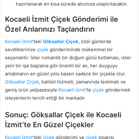
hazırlanarak en kısa sürede alıcınıza ulaştırılacaktır.
Kocaeli İzmit Çiçek Gönderimi ile
Özel Anlarınızı Taçlandırın
Kocaeli
İzmit
’teki
Göksallar
Çiçek
, özel günlerde
sevdiklerinize
çiçek
gönderiminde mükemmel bir
seçenektir. İster romantik bir doğum günü kutlaması, ister
yeni bir işe başlama gibi önemli bir an, her duyguyu
anlatmanın en güzel yolu bazen sadece bir çiçekle olur.
Göksallar
Çiçek
, kaliteli hizmeti, zamanında teslimatı ve
geniş ürün yelpazesiyle
Kocaeli
İzmit
’te
çiçek
göndermek
isteyenlerin tercih ettiği bir markadır.
Sonuç: Göksallar Çiçek ile Kocaeli
İzmit’te En Güzel Çiçekler
Kocaeli
İzmit
’teki
çiçek
gönderimi ve
çiçek
siparişi