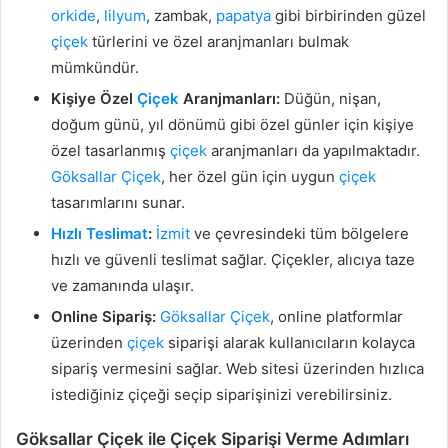
orkide
,
lilyum
, zambak,
papatya
gibi birbirinden güzel
çiçek
türlerini ve özel aranjmanları bulmak
mümkündür.
Kişiye Özel
Çiçek
Aranjmanları:
Düğün, nişan,
doğum günü, yıl dönümü gibi özel günler için kişiye
özel tasarlanmış
çiçek
aranjmanları da yapılmaktadır.
Göksallar
Çiçek
, her özel gün için uygun
çiçek
tasarımlarını sunar.
Hızlı Teslimat
:
İzmit
ve çevresindeki tüm bölgelere
hızlı ve güvenli teslimat sağlar. Çiçekler, alıcıya taze
ve zamanında ulaşır.
Online Sipariş:
Göksallar
Çiçek
, online platformlar
üzerinden
çiçek
siparişi alarak kullanıcıların kolayca
sipariş vermesini sağlar. Web sitesi üzerinden hızlıca
istediğiniz çiçeği seçip siparişinizi verebilirsiniz.
Göksallar Çiçek ile Çiçek Siparişi Verme Adımları