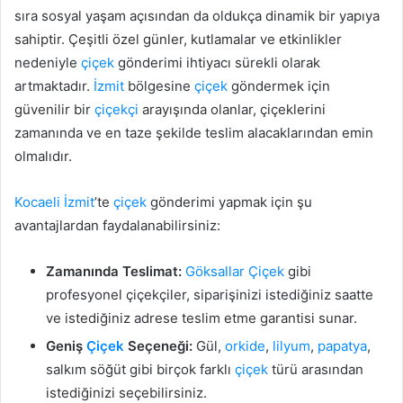
sıra sosyal yaşam açısından da oldukça dinamik bir yapıya
sahiptir. Çeşitli özel günler, kutlamalar ve etkinlikler
nedeniyle
çiçek
gönderimi ihtiyacı sürekli olarak
artmaktadır.
İzmit
bölgesine
çiçek
göndermek için
güvenilir bir
çiçekçi
arayışında olanlar, çiçeklerini
zamanında ve en taze şekilde teslim alacaklarından emin
olmalıdır.
Kocaeli
İzmit
’te
çiçek
gönderimi yapmak için şu
avantajlardan faydalanabilirsiniz:
Zamanında Teslimat:
Göksallar
Çiçek
gibi
profesyonel çiçekçiler, siparişinizi istediğiniz saatte
ve istediğiniz adrese teslim etme garantisi sunar.
Geniş
Çiçek
Seçeneği:
Gül,
orkide
,
lilyum
,
papatya
,
salkım söğüt gibi birçok farklı
çiçek
türü arasından
istediğinizi seçebilirsiniz.