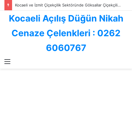
Kocaeli ve İzmit Çiçekçilik Sektöründe Göksallar Çiçekçilik: Kalite, Hız ve Güvenin Adresi
Kocaeli Açılış Düğün Nikah
Cenaze Çelenkleri : 0262
6060767
Menü