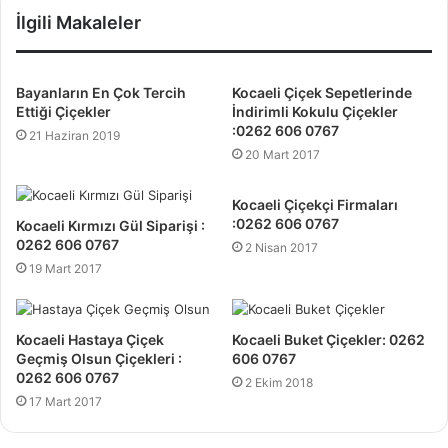
s
İlgili Makaleler
i
t
e
Bayanların En Çok Tercih
Kocaeli Çiçek Sepetlerinde
s
Ettiği Çiçekler
İndirimli Kokulu Çiçekler
:0262 606 0767
i
21 Haziran 2019
20 Mart 2017
Kocaeli Çiçekçi Firmaları
:0262 606 0767
Kocaeli Kırmızı Gül Siparişi :
0262 606 0767
2 Nisan 2017
19 Mart 2017
Kocaeli Hastaya Çiçek
Kocaeli Buket Çiçekler: 0262
Geçmiş Olsun Çiçekleri :
606 0767
0262 606 0767
2 Ekim 2018
17 Mart 2017