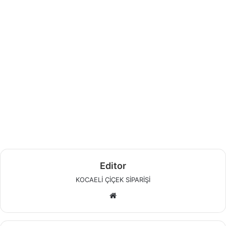
Editor
KOCAELİ ÇİÇEK SİPARİŞİ
W
e
b