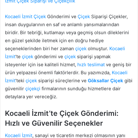
İzmit Çiçek Siparişi ve Çiçekçilik
Kocaeli
İzmit
Çiçek
Gönderimi ve
Çiçek
Siparişi Çiçekler,
insan duygularının en saf ve anlamlı yansımalarından
biridir. Bir tebriği, kutlamayı veya geçmiş olsun dileklerini
en güzel şekilde iletmek için en doğru hediye
seçeneklerinden biri her zaman
çiçek
olmuştur.
Kocaeli
İzmit
’te
çiçek
gönderimi ve
çiçek
siparişi yapmak
isteyenler için ise kaliteli hizmet,
hızlı teslimat
ve geniş bir
ürün yelpazesi önemli faktörlerdir. Bu yazımızda,
Kocaeli
İzmit
’teki
çiçek
siparişi süreçlerine ve
Göksallar
Çiçek
gibi
güvenilir
çiçekçi
firmalarının sunduğu hizmetlere dair
detaylara yer vereceğiz.
Kocaeli İzmit’te Çiçek Gönderimi:
Hızlı ve Güvenilir Seçenekler
Kocaeli
İzmit
, sanayi ve ticaretin merkezi olmasının yanı