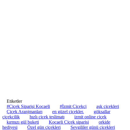
Etiketler
#Çiçek Siparişi Kocaeli
#İzmit Çiçekçi
aşk çiçekleri
Çiçek Aranjmanları
en güzel çiçekler.
göksallar
çiçekçilik
hızlı çiçek teslimatı
izmit online çiçek
kırmızı gül buketi
Kocaeli Çiçek siparişi
orkide
hediyesi
Özel gün çiçekleri
Sevgililer günü çiçekleri