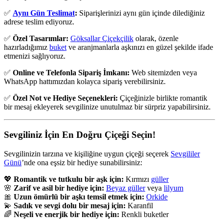
✅
Aynı Gün Teslimat
:
Siparişlerinizi aynı gün içinde dilediğiniz
adrese teslim ediyoruz.
✅
Özel Tasarımlar:
Göksallar Çiçekçilik
olarak, özenle
hazırladığımız
buket
ve aranjmanlarla aşkınızı en güzel şekilde ifade
etmenizi sağlıyoruz.
✅
Online ve Telefonla Sipariş İmkanı:
Web sitemizden veya
WhatsApp hattımızdan kolayca sipariş verebilirsiniz.
✅
Özel Not ve Hediye Seçenekleri:
Çiçeğinizle birlikte romantik
bir mesaj ekleyerek sevgilinize unutulmaz bir sürpriz yapabilirsiniz.
Sevgiliniz İçin En Doğru Çiçeği Seçin!
Sevgilinizin tarzına ve kişiliğine uygun çiçeği seçerek
Sevgililer
Günü
’nde ona eşsiz bir hediye sunabilirsiniz:
💖
Romantik ve tutkulu bir aşk için:
Kırmızı
güller
🌸
Zarif ve asil bir hediye için:
Beyaz güller
veya
lilyum
🎀
Uzun ömürlü bir aşkı temsil etmek için:
Orkide
💫
Sadık ve sevgi dolu bir mesaj için:
Karanfil
🌈
Neşeli ve enerjik bir hediye için:
Renkli buketler