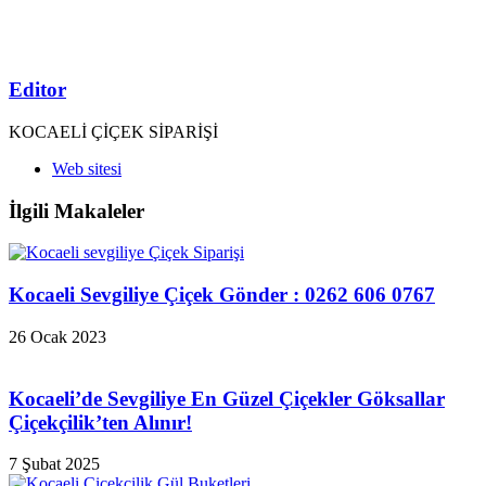
Editor
KOCAELİ ÇİÇEK SİPARİŞİ
Web sitesi
İlgili Makaleler
Kocaeli Sevgiliye Çiçek Gönder : 0262 606 0767
26 Ocak 2023
Kocaeli’de Sevgiliye En Güzel Çiçekler Göksallar
Çiçekçilik’ten Alınır!
7 Şubat 2025