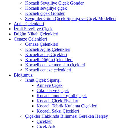
Kocaeli Sevgiliye Çiçek Gönder
Kocaeli sevgiliye çiçek
Kocaeli çiçek Gönder
Sevgililer Günü Çiçek Siparişi ve Çiçek Modelleri
Açılış Çelenkleri
İzmit Sevgiliye Çiçek
Düğün Nikah Çelenkleri
Cenaze Çelenkleri
Cenaze Çelenkleri
Kocaeli Açılış Çelenkleri
Kocaeli açılış Çiçekleri
Kocaeli Düğün Çelenkleri
Kocaeli cenaze merasim çiçekleri
Kocaeli cenaze çelenkleri
Bloğumuz
İzmit Çiçek Siparişi
Anneye Çiçek
Çikolata ve Çiçek
Kocaeli anneler günü Çiçek
Kocaeli Çiçek Fiyatları
Kocaeli Tebrik Kutlama Çiçekleri
Kocaeli Saksı Çiçekleri
Çiçekler Hakkında Bilinmesi Gereken Herşey
Çiçekler
Çiçek Aşkı