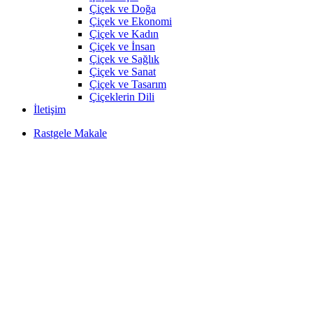
Çiçek ve Doğa
Çiçek ve Ekonomi
Çiçek ve Kadın
Çiçek ve İnsan
Çiçek ve Sağlık
Çiçek ve Sanat
Çiçek ve Tasarım
Çiçeklerin Dili
İletişim
Rastgele Makale