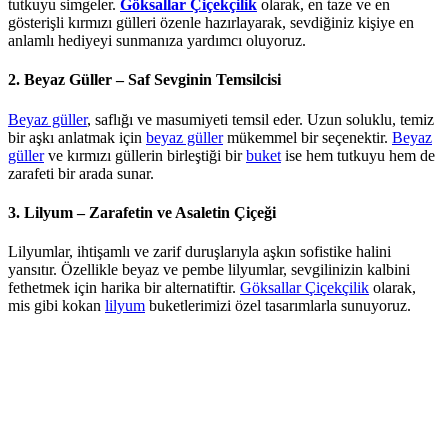
tutkuyu simgeler.
Göksallar Çiçekçilik
olarak, en taze ve en
gösterişli kırmızı gülleri özenle hazırlayarak, sevdiğiniz kişiye en
anlamlı hediyeyi sunmanıza yardımcı oluyoruz.
2. Beyaz Güller – Saf Sevginin Temsilcisi
Beyaz güller
, saflığı ve masumiyeti temsil eder. Uzun soluklu, temiz
bir aşkı anlatmak için
beyaz güller
mükemmel bir seçenektir.
Beyaz
güller
ve kırmızı güllerin birleştiği bir
buket
ise hem tutkuyu hem de
zarafeti bir arada sunar.
3. Lilyum – Zarafetin ve Asaletin Çiçeği
Lilyumlar, ihtişamlı ve zarif duruşlarıyla aşkın sofistike halini
yansıtır. Özellikle beyaz ve pembe lilyumlar, sevgilinizin kalbini
fethetmek için harika bir alternatiftir.
Göksallar Çiçekçilik
olarak,
mis gibi kokan
lilyum
buketlerimizi özel tasarımlarla sunuyoruz.