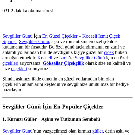
931
2 dakika okuma süresi
Sevgililer Günü
İçin
En Güzel Çiçekler
–
Kocaeli
İzmit Çiçek
Siparişi
Sevgililer Günü
, aşkı ve romantizmi en özel şekilde
kutlamanın bir fırsatıdır. Bu özel günü taçlandırmanın en zarif ve
anlamlı yollarından biri de sevdiğiniz kişiye güzel bir
çiçek
buketi
armağan etmektir.
Kocaeli
ve
İzmit
’te
Sevgililer Günü
için en özel
çiçekleri
arıyorsanız,
Göksallar Çiçekçilik
olarak size en kaliteli ve
taze
çiçekleri
sunuyoruz!
Şimdi, aşkınızı ifade etmenin en güzel yollarından biri olan
çiçeklerin anlamlarını keşfedin ve sevgilinize unutulmaz bir hediye
hazırlayın.
Sevgililer Günü İçin En Popüler Çiçekler
1. Kırmızı Güller – Aşkın ve Tutkunun Sembolü
Sevgililer Günü
’nün vazgeçilmezi olan kırmızı
güller
, derin aşkı ve