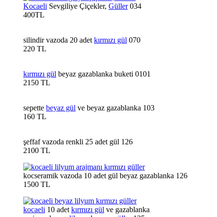
Kocaeli
Sevgiliye Çiçekler,
Güller
034
400TL
silindir vazoda 20 adet
kırmızı gül
070
220 TL
kırmızı gül
beyaz gazablanka buketi 0101
2150 TL
sepette
beyaz gül
ve beyaz gazablanka 103
160 TL
şeffaf vazoda renkli 25 adet gül 126
2100 TL
kocseramik vazoda 10 adet gül beyaz gazablanka 126
1500 TL
kocaeli
10 adet
kırmızı gül
ve gazablanka