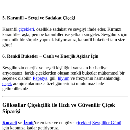
5. Karanfil – Sevgi ve Sadakat Çiçeği
Karanfil
çiçekleri
, özellikle sadakat ve sevgiyi ifade eder. Kırmızı
karanfiller aşkı, pembe karanfiller ise şefkati simgeler. Sevgiliniz için
romantik bir sürpriz yapmak istiyorsanız, karanfil buketleri tam size
göre!
6. Renkli Buketler – Canlı ve Enerjik Aşklar İçin
Sevgilinizin enerjik ve neşeli kişiliğini yansıtan bir hediye
arıyorsanız, farklı çiçeklerden oluşan renkli buketler mükemmel bir
seçenek olabilir.
Papatya
, gül,
lilyum
ve frezyanın harmanlandığı
çiçek
aranjmanlarımızla özel günlerinizi unutulmaz hale
getirebilirsiniz.
Göksallar Çiçekçilik ile Hızlı ve Güvenilir Çiçek
Siparişi
Kocaeli
ve
İzmit
’te
en taze ve en güzel
çiçekleri
Sevgililer Günü
için kapınıza kadar getiriyoruz.