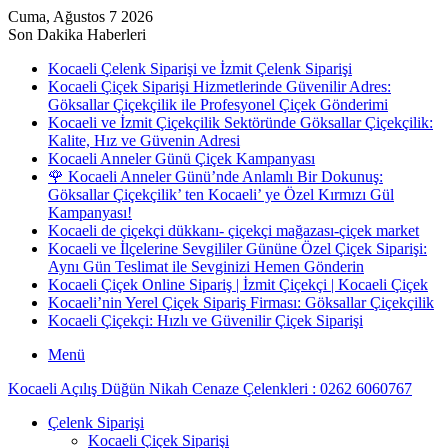
Cuma, Ağustos 7 2026
Son Dakika Haberleri
Kocaeli Çelenk Siparişi ve İzmit Çelenk Siparişi
Kocaeli Çiçek Siparişi Hizmetlerinde Güvenilir Adres:
Göksallar Çiçekçilik ile Profesyonel Çiçek Gönderimi
Kocaeli ve İzmit Çiçekçilik Sektöründe Göksallar Çiçekçilik:
Kalite, Hız ve Güvenin Adresi
Kocaeli Anneler Günü Çiçek Kampanyası
🌹 Kocaeli Anneler Günü’nde Anlamlı Bir Dokunuş:
Göksallar Çiçekçilik’ ten Kocaeli’ ye Özel Kırmızı Gül
Kampanyası!
Kocaeli de çiçekçi dükkanı- çiçekçi mağazası-çiçek market
Kocaeli ve İlçelerine Sevgililer Gününe Özel Çiçek Siparişi:
Aynı Gün Teslimat ile Sevginizi Hemen Gönderin
Kocaeli Çiçek Online Sipariş | İzmit Çiçekçi | Kocaeli Çiçek
Kocaeli’nin Yerel Çiçek Sipariş Firması: Göksallar Çiçekçilik
Kocaeli Çiçekçi: Hızlı ve Güvenilir Çiçek Siparişi
Menü
Kocaeli Açılış Düğün Nikah Cenaze Çelenkleri : 0262 6060767
Çelenk Siparişi
Kocaeli Çiçek Siparişi