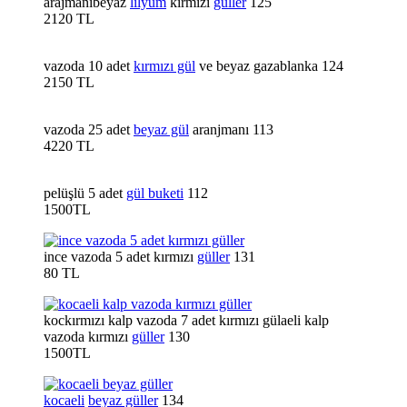
arajmanıbeyaz
lilyum
kırmızı
güller
125
2120 TL
vazoda 10 adet
kırmızı gül
ve beyaz gazablanka 124
2150 TL
vazoda 25 adet
beyaz gül
aranjmanı 113
4220 TL
pelüşlü 5 adet
gül buketi
112
1500TL
ince vazoda 5 adet kırmızı
güller
131
80 TL
kockırmızı kalp vazoda 7 adet kırmızı gülaeli kalp
vazoda kırmızı
güller
130
1500TL
kocaeli
beyaz güller
134