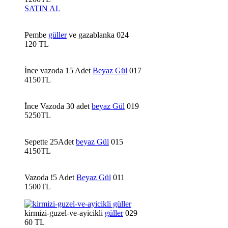
SATIN AL
Pembe
güller
ve gazablanka 024
120 TL
İnce vazoda 15 Adet
Beyaz Gül
017
4150TL
İnce Vazoda 30 adet
beyaz Gül
019
5250TL
Sepette 25Adet
beyaz Gül
015
4150TL
Vazoda !5 Adet
Beyaz Gül
011
1500TL
kirmizi-guzel-ve-ayicikli
güller
029
60 TL