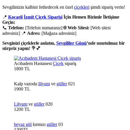
Sevgilinizin kalbini fethedecek en özel
çiçekleri
şimdi sipariş verin!
📍
Kocaeli
İzmit Çiçek Siparişi
İçin Hemen Bizimle İletişime
Geçin:
📞
Telefon:
[Telefon numaranız] 🌐
Web Sitesi:
[Web sitesi
adresiniz] 📍
Adres:
[Mağaza adresiniz]
Sevginizi çiçeklerle anlatın,
Sevgililer Günü
’nde unutulmaz bir
sürpriz yapın!
💐💕
Acıbadem Hastanesi
Çiçek
sipariş
1800 TL
Kalp vazoda
lilyum
ve
güller
021
1900 TL
Lilyum
ve
güller
020
1200 TL
beyaz gül
kırmızı
güller
03
1200TL