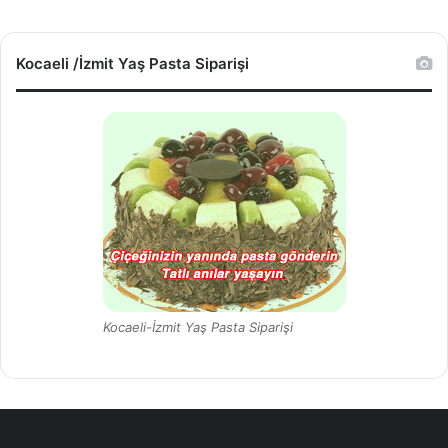
l
a
r
Kocaeli /İzmit Yaş Pasta Siparişi
s
a
m
n
e
l
e
r
o
l
u
r
Kocaeli-İzmit Yaş Pasta Siparişi