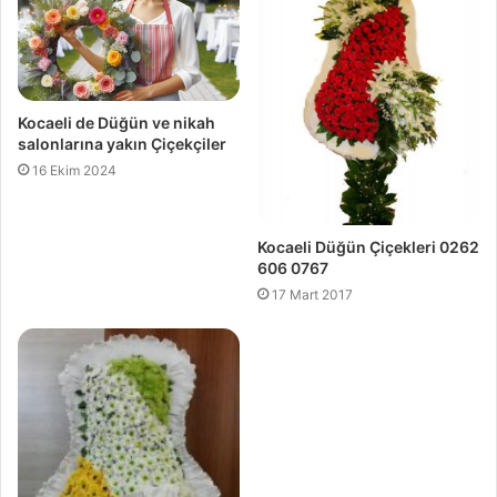
s
i
Kocaeli de Düğün ve nikah
salonlarına yakın Çiçekçiler
16 Ekim 2024
Kocaeli Düğün Çiçekleri 0262
606 0767
17 Mart 2017