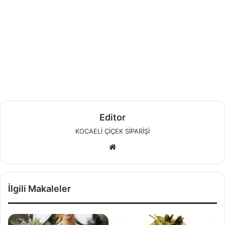
Editor
KOCAELİ ÇİÇEK SİPARİŞİ
W
e
b
s
İlgili Makaleler
i
t
e