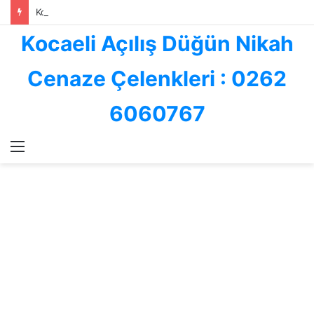
Kocaeli ve İzmit Çiçekçilik Sektöründe Göksallar Çiçekçilik: Kalite, Hız ve Güvenin Adresi
Kocaeli Açılış Düğün Nikah
Cenaze Çelenkleri : 0262
6060767
Menü