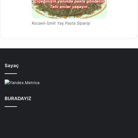
Kocaeli-İzmit Yaş Pasta Siparişi
Sayaç
BURADAYIZ