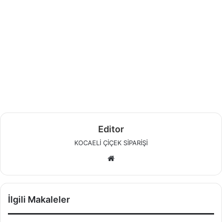
Editor
KOCAELİ ÇİÇEK SİPARİŞİ
W
e
b
s
İlgili Makaleler
i
t