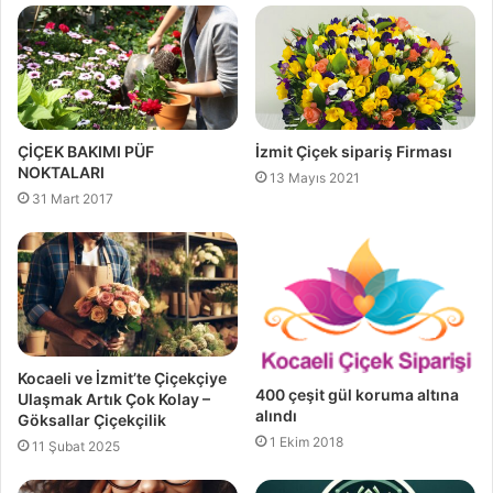
e
s
i
ÇİÇEK BAKIMI PÜF
İzmit Çiçek sipariş Firması
NOKTALARI
13 Mayıs 2021
31 Mart 2017
Kocaeli ve İzmit’te Çiçekçiye
400 çeşit gül koruma altına
Ulaşmak Artık Çok Kolay –
alındı
Göksallar Çiçekçilik
1 Ekim 2018
11 Şubat 2025