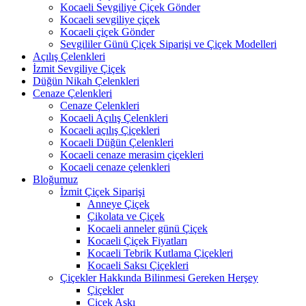
Kocaeli Sevgiliye Çiçek Gönder
Kocaeli sevgiliye çiçek
Kocaeli çiçek Gönder
Sevgililer Günü Çiçek Siparişi ve Çiçek Modelleri
Açılış Çelenkleri
İzmit Sevgiliye Çiçek
Düğün Nikah Çelenkleri
Cenaze Çelenkleri
Cenaze Çelenkleri
Kocaeli Açılış Çelenkleri
Kocaeli açılış Çiçekleri
Kocaeli Düğün Çelenkleri
Kocaeli cenaze merasim çiçekleri
Kocaeli cenaze çelenkleri
Bloğumuz
İzmit Çiçek Siparişi
Anneye Çiçek
Çikolata ve Çiçek
Kocaeli anneler günü Çiçek
Kocaeli Çiçek Fiyatları
Kocaeli Tebrik Kutlama Çiçekleri
Kocaeli Saksı Çiçekleri
Çiçekler Hakkında Bilinmesi Gereken Herşey
Çiçekler
Çiçek Aşkı