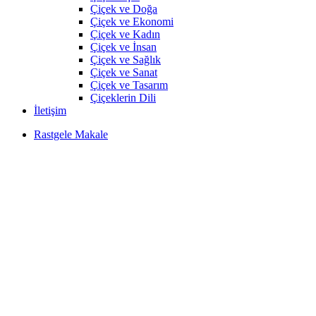
Çiçek ve Doğa
Çiçek ve Ekonomi
Çiçek ve Kadın
Çiçek ve İnsan
Çiçek ve Sağlık
Çiçek ve Sanat
Çiçek ve Tasarım
Çiçeklerin Dili
İletişim
Rastgele Makale