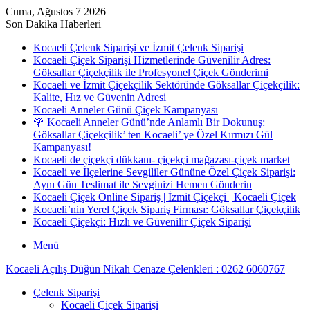
Cuma, Ağustos 7 2026
Son Dakika Haberleri
Kocaeli Çelenk Siparişi ve İzmit Çelenk Siparişi
Kocaeli Çiçek Siparişi Hizmetlerinde Güvenilir Adres:
Göksallar Çiçekçilik ile Profesyonel Çiçek Gönderimi
Kocaeli ve İzmit Çiçekçilik Sektöründe Göksallar Çiçekçilik:
Kalite, Hız ve Güvenin Adresi
Kocaeli Anneler Günü Çiçek Kampanyası
🌹 Kocaeli Anneler Günü’nde Anlamlı Bir Dokunuş:
Göksallar Çiçekçilik’ ten Kocaeli’ ye Özel Kırmızı Gül
Kampanyası!
Kocaeli de çiçekçi dükkanı- çiçekçi mağazası-çiçek market
Kocaeli ve İlçelerine Sevgililer Gününe Özel Çiçek Siparişi:
Aynı Gün Teslimat ile Sevginizi Hemen Gönderin
Kocaeli Çiçek Online Sipariş | İzmit Çiçekçi | Kocaeli Çiçek
Kocaeli’nin Yerel Çiçek Sipariş Firması: Göksallar Çiçekçilik
Kocaeli Çiçekçi: Hızlı ve Güvenilir Çiçek Siparişi
Menü
Kocaeli Açılış Düğün Nikah Cenaze Çelenkleri : 0262 6060767
Çelenk Siparişi
Kocaeli Çiçek Siparişi