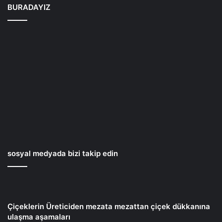
:
BURADAYIZ
0
2
6
2
6
0
6
0
7
6
7
sosyal medyada bizi takip edin
Çiçeklerin Üreticiden mezata mezattan çiçek dükkanına
ulaşma aşamaları