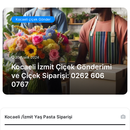
K
o
Kocaeli çiçek Gönder
c
a
e
l
i
İ
20 Aralık 2024
z
Kocaeli İzmit Çiçek Gönderimi
m
i
ve Çiçek Siparişi: 0262 606
t
0767
Ç
i
ç
e
k
G
Kocaeli /İzmit Yaş Pasta Siparişi
ö
n