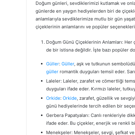
Doğum günleri, sevdiklerimizi kutlamak ve onla
günlerde en yaygın hediyelerden biri de çiçekl
anlamlarıyla sevdiklerimize mutlu bir gün yaş
çiçeklerinin anlamlarını ve popüler seçenekler
Doğum Günü Çiçeklerinin Anlamları: Her çi
de bir istisna değildir. İşte bazı popüler 
Güller
:
Güller
, aşk ve tutkunun sembolüdü
güller
romantik duyguları temsil eder. Sar
Laleler: Laleler, zarafet ve cömertliği tems
duyguları ifade eder. Kırmızı laleler, tutku
Orkide
:
Orkide
, zarafet, güzellik ve sevg
günü hediyelerinde tercih edilen bir seçen
Gerbera Papatyaları: Canlı renkleriyle di
ifade eder. Bu çiçekler, enerjik ve renkli 
Menekşeler: Menekşeler, sevgi, şefkat ve 