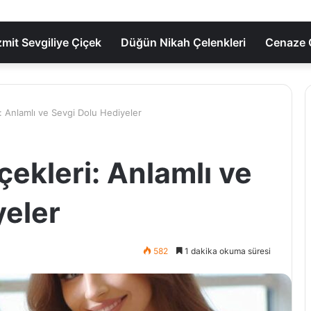
zmit Sevgiliye Çiçek
Düğün Nikah Çelenkleri
Cenaze Ç
 Anlamlı ve Sevgi Dolu Hediyeler
kleri: Anlamlı ve
yeler
582
1 dakika okuma süresi