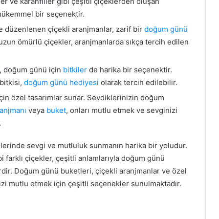
ler ve karanfiller gibi çeşitli çiçeklerden oluşan
 mükemmel bir seçenektir.
e düzenlenen çiçekli aranjmanlar, zarif bir
doğum günü
zun ömürlü çiçekler, aranjmanlarda sıkça tercih edilen
a, doğum günü için
bitkiler
de harika bir seçenektir.
itkisi,
doğum günü hediyesi
olarak tercih edilebilir.
çin özel tasarımlar sunar. Sevdiklerinizin doğum
ranjmanı
veya
buket
, onları mutlu etmek ve sevginizi
.
nlerinde sevgi ve mutluluk sunmanın harika bir yoludur.
i farklı çiçekler, çeşitli anlamlarıyla doğum günü
dir. Doğum günü buketleri, çiçekli aranjmanlar ve özel
nizi mutlu etmek için çeşitli seçenekler sunulmaktadır.