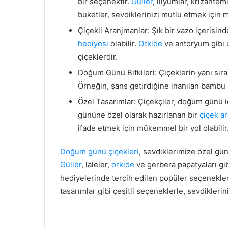
bir seçenektir.
Güller
, lilyumlar, krizantem
buketler, sevdiklerinizi mutlu etmek için
Çiçekli Aranjmanlar: Şık bir vazo içerisind
hediyesi
olabilir.
Orkide
ve antoryum gibi u
çiçeklerdir.
Doğum Günü Bitkileri: Çiçeklerin yanı sır
Örneğin, şans getirdiğine inanılan bambu b
Özel Tasarımlar: Çiçekçiler, doğum günü i
gününe özel olarak hazırlanan bir
çiçek a
ifade etmek için mükemmel bir yol olabilir
Doğum günü çiçekleri
, sevdiklerimize özel gü
Güller
, laleler,
orkide
ve gerbera papatyaları gib
hediyelerinde tercih edilen popüler seçenekler
tasarımlar gibi çeşitli seçeneklerle, sevdikleri