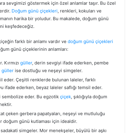
ra sevgimizi göstermek için özel anlamlar taşır. Bu özel
erdir.
Doğum günü çiçekleri
, renkleri, kokuları ve
atmanın harika bir yoludur. Bu makalede, doğum günü
ini keşfedeceğiz.
çeğin farklı bir anlamı vardır ve
doğum günü çiçekleri
doğum günü çiçeklerinin anlamları:
r. Kırmızı
güller
, derin sevgiyi ifade ederken, pembe
ı
güller
ise dostluğu ve neşeyi simgeler.
il eder. Çeşitli renklerde bulunan laleler, farklı
yu ifade ederken, beyaz laleler saflığı temsil eder.
iyi sembolize eder. Bu egzotik
çiçek
, şıklığıyla doğum
ektir.
kkat çeken gerbera papatyaları, neşeyi ve mutluluğu
bir doğum günü kutlaması için idealdir.
sadakati simgeler. Mor menekşeler, büyülü bir aşkı