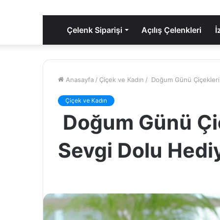
Çelenk Siparişi
Açılış Çelenkleri
İ
Anasayfa
/
Çiçek ve Kadın
/
Doğum Günü Çiçekleri:
Çiçek ve Kadın
Doğum Günü Çiçe
Sevgi Dolu Hedi