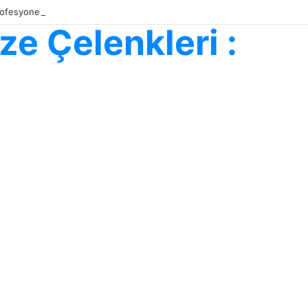
 Profesyonel Çiçek Gönderimi
e Çelenkleri :