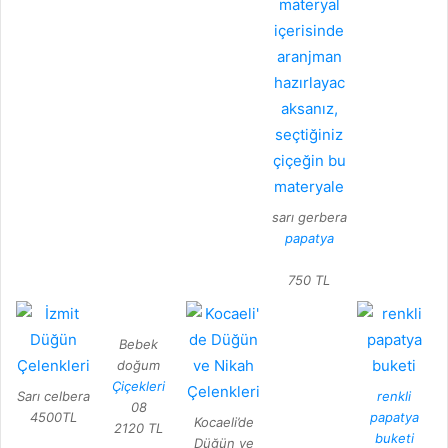
sarı gerbera
papatya
750 TL
Bebek
doğum
Çiçekleri
Sarı celbera
renkli
08
4500TL
papatya
Kocaeli’de
2120 TL
buketi
Düğün ve