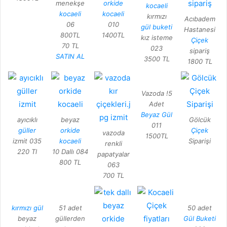
menekşe
orkide
kocaeli
kocaeli
kocaeli
kırmızı
Acıbadem
06
010
gül buketi
Hastanesi
800TL
1400TL
kız isteme
Çiçek
70 TL
023
sipariş
SATIN AL
3500 TL
1800 TL
Vazoda !5
Adet
Beyaz Gül
ayıcıklı
beyaz
Gölcük
011
güller
orkide
Çiçek
vazoda
1500TL
izmit 035
kocaeli
Siparişi
renkli
220 Tl
10 Dallı 084
papatyalar
800 TL
063
700 TL
kırmızı gül
51 adet
50 adet
beyaz
güllerden
Gül Buketi