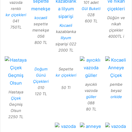
vazoda
101 adet
renklı
Gül Buketi
kır çiçekleri
028
kocaeli
Düğün ve
041
600 TL
sepette
nikah
Kocaeli
750TL
menekşe
çiçekler
kazablanka
056
4000TL i
lilyum
800 TL
siparişi 022
2000 TL
Doğum
Sepette
Günü
kır çiçekleri
Çiçekleri
ayıcıklı
pembe
010
50 Tl
vazoda
beyaz
Hastaya
120 TL
güller
orkide
Çiçek
088
Geçmiş
80 TL
Olsun
2250 TL