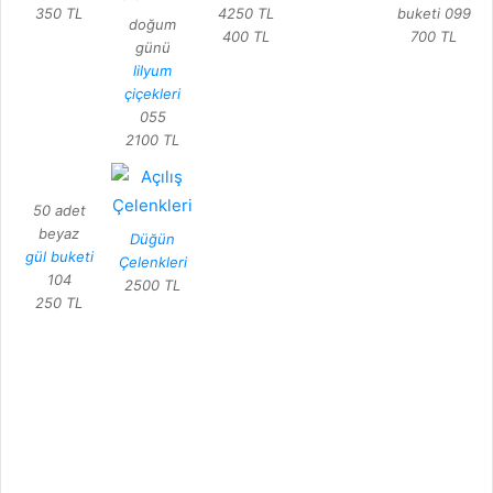
350 TL
4250 TL
buketi 099
doğum
400 TL
700 TL
günü
lilyum
çiçekleri
055
2100 TL
50 adet
beyaz
Düğün
gül buketi
Çelenkleri
104
2500 TL
250 TL