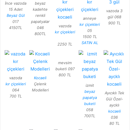
İnce vazoda
beyaz
15 Adet
kadehte
vazoda 3
Beyaz Gül
renkli
gül 068
anneye
017
papatyalar
900 TL
kır çiçekleri
vazoda
4150TL
046
05
kır çiçekleri
800TL
1500 TL
SATIN AL
2250 TL
mevsim
buketi 097
800 TL
vazoda
Kocaeli
kır çiçekleri
Çelenk
izmit
064
Modelleri
beyaz
Ayıcıklı Tek
700 TL
papatya
Gül Özel-
buketi
aycklı
058
kocaeli
700TL
036
80 TL