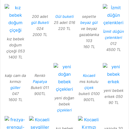
200 adet
Gül buketi
sepette
gül Buketi
25 adet 016
beyaz gül
024
220 TL
ve beyaz
İzmit düğün
2000 TL
gazablanka
çelenkleri
kız bebek
103
012
doğum
160 TL
4500 TL
çiçeği 053
1400 TL
kalp cam da
Renklı
Kocaeli
kırmızı
Papatya
mıs kokulu
güller
Buketi 011
çiçek
yeni bebek
047
900TL
buketi 0100
erkek 050
yeni doğan
1600 TL
900TL
90 TL
bebek
çiçekleri
kız bebek
vazoda 20