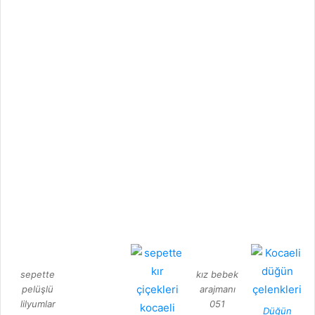
sepette
kız bebek
pelüşlü
arajmanı
lilyumlar
051
Düğün