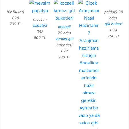
Kır Buketi
pelüşlü 20
020
adet
mevsim
700 TL
gül buketi
papatya
kocaeli
089
042
20 adet
250 TL
600 TL
kırmızı gül
buketleri
022
200 TL