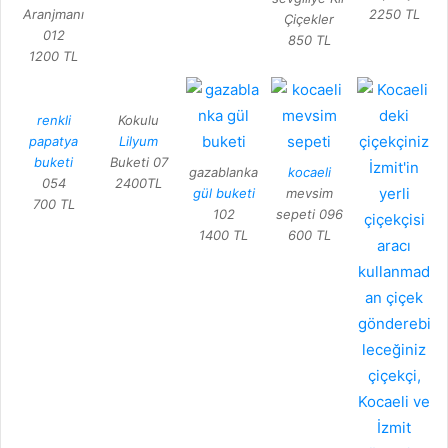
Aranjmanı
2250 TL
Çiçekler
012
850 TL
1200 TL
renkli
Kokulu
papatya
Lilyum
buketi
Buketi 07
gazablanka
kocaeli
054
2400TL
gül buketi
mevsim
700 TL
102
sepeti 096
1400 TL
600 TL