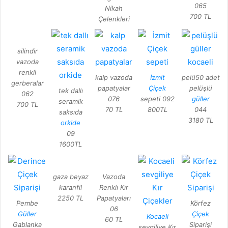
065
Nikah
700 TL
Çelenkleri
silindir
vazoda
renkli
kalp vazoda
İzmit
pelü50 adet
gerberalar
papatyalar
Çiçek
pelüşlü
tek dallı
062
076
sepeti 092
güller
seramik
700 TL
70 TL
800TL
044
saksıda
3180 TL
orkide
09
1600TL
gaza beyaz
Vazoda
karanfil
Renklı Kır
2250 TL
Papatyaları
Pembe
Körfez
06
Güller
Çiçek
Kocaeli
60 TL
Gablanka
Siparişi
sevgiliye Kır