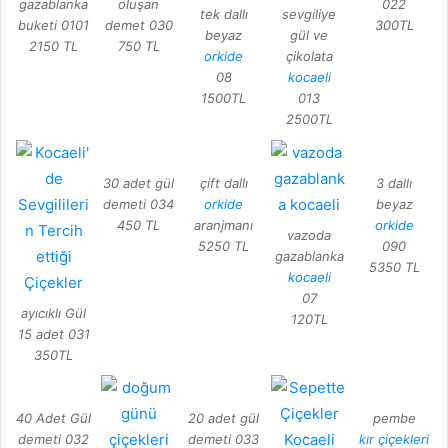
gazablanka
oluşan
022
tek dallı
sevgiliye
buketi 0101
demet 030
300TL
beyaz
gül ve
2150 TL
750 TL
orkide
çikolata
08
kocaeli
1500TL
013
2500TL
30 adet gül
çift dallı
3 dallı
demeti 034
orkide
beyaz
450 TL
aranjmanı
orkide
vazoda
5250 TL
090
gazablanka
5350 TL
kocaeli
07
ayıcıklı Gül
120TL
15 adet 031
350TL
40 Adet Gül
20 adet gül
pembe
demeti 032
demeti 033
kır çiçekleri