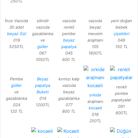
250TL
İnce Vazoda
silindir
vazoda
vazoda
yeni doğan
30 adet
vazoda
renkli
beyaz
bebek
beyaz Gül
gazablanka
pembe
mevsim
çiçekleri
019
ve
beyaz
arajmanı
049
5250TL
güller
papatya
105
150 TL
067
045
1600TL
1050TL
600 TL
Pembe
Beyaz
kırmızı kalp
güller
papatya
vazoda
renkli
ve
Buketi
beyaz
pembe
orkide
gazablanka
014
gazablanka
papatyalar
arajmanı
024
1200TL
077
091
kocaeli
120 TL
800 TL
800TL
018
250TL