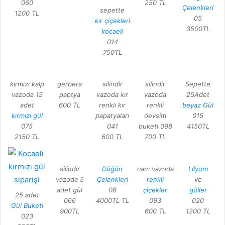
060
250 TL
Çelenkleri
sepette
1200 TL
05
kır çiçekleri
3500TL
kocaeli
014
750TL
kırmızı kalp
gerbera
silindir
silindir
Sepette
vazoda 15
paptya
vazoda kır
vazoda
25Adet
adet
600 TL
renklı kır
renkli
beyaz Gül
kırmızı gül
papatyaları
öevsim
015
075
041
buketi 098
4150TL
2150 TL
600 TL
700 TL
silindir
Düğün
cam vazoda
Lilyum
vazoda 5
Çelenkleri
renkli
ve
adet gül
08
çiçekler
güller
25 adet
066
4000TL TL
093
020
Gül Buketi
900TL
600 TL
1200 TL
023