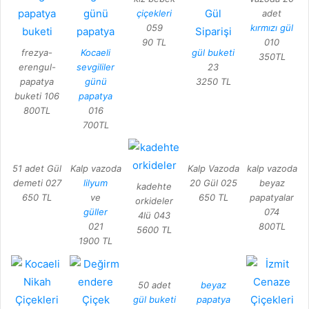
çiçekleri
adet
059
kırmızı gül
90 TL
010
frezya-
Kocaeli
gül buketi
350TL
erengul-
sevgililer
23
papatya
günü
3250 TL
buketi 106
papatya
800TL
016
700TL
51 adet Gül
Kalp vazoda
Kalp Vazoda
kalp vazoda
demeti 027
lilyum
20 Gül 025
beyaz
kadehte
650 TL
ve
650 TL
papatyalar
orkideler
güller
074
4lü 043
021
800TL
5600 TL
1900 TL
50 adet
beyaz
gül buketi
papatya