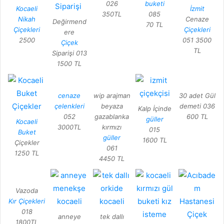
026
buketi
Kocaeli
İzmit
350TL
085
Nikah
Cenaze
Değirmend
70 TL
Çiçekleri
Çiçekleri
ere
2500
051 3500
Çiçek
TL
Siparişi 013
1500 TL
cenaze
wip arajman
30 adet Gül
çelenkleri
beyaza
demeti 036
Kalp İçinde
052
gazablanka
600 TL
güller
Kocaeli
3000TL
kırmızı
015
Buket
güller
1600 TL
Çiçekler
061
1250 TL
4450 TL
Vazoda
Kır Çiçekleri
018
anneye
tek dallı
1800TL