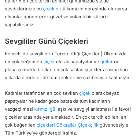
güllerin en çok tercih edildiği günümüzde siz de
sevdiklerinize bu
çiçekleri
ülkemizin neresinde olurlarsa
olsunlar göndererek güzel ve anlamlı bir sürpriz
yapabilirsiniz.
Sevgililer Günü Çiçekleri
Kocaeli’ de sevgililerin Tercih ettiği Çiçekler | Ülkemizde
en çok beğenilen
çiçek
olarak papatyalar ve
güller
ön
plana çıkmakla birlikte en çok satılan çiçekler arasına son
yıllarda orkideler de tüm renkleri ve cazibesiyle katılmıştır.
Kadınlar tarafından en çok sevilen
çiçek
olarak beyaz
papatyalar ne kadar göze batsa da tüm kadınların
vazgeçilmezi
kırmızı gül
aşkı ve sevgiyi anlatması ile favori
çiçekler arasında yer almaktadır. En çok tercih edilen, en
çok beğenilen
çiçekleri
Göksallar Çiçekçilik
güvencesiyle
Tüm Türkiye’ye gönderebilirsiniz.