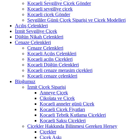
Kocaeli Sevgiliye Çiçek Gönder
Kocaeli sevgiliye çiçek
Kocaeli çiçek Gönder
Sevgililer Günü Çiçek Siparişi ve Çiçek Modelleri
Açılış Çelenkleri
İzmit Sevgiliye Çiçek
Düğün Nikah Çelenkleri
Cenaze Çelenkleri
Cenaze Çelenkleri
Kocaeli Açılış Çelenkleri
Kocaeli açılış Çiçekleri
Kocaeli Düğün Çelenkleri
Kocaeli cenaze merasim çiçekleri
Kocaeli cenaze çelenkleri
Bloğumuz
İzmit Çiçek Siparişi
Anneye Çiçek
Çikolata ve Çiçek
Kocaeli anneler günü Çiçek
Kocaeli Çiçek Fiyatları
Kocaeli Tebrik Kutlama Çiçekleri
Kocaeli Saksı Çiçekleri
Çiçekler Hakkında Bilinmesi Gereken Herşey
Çiçekler
Çiçek Aşkı