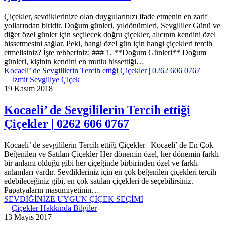
Çiçekler, sevdiklerinize olan duygularınızı ifade etmenin en zarif
yollarından biridir. Doğum günleri, yıldönümleri, Sevgililer Günü ve
diğer özel günler için seçilecek doğru çiçekler, alıcının kendini özel
hissetmesini sağlar. Peki, hangi özel gün için hangi çiçekleri tercih
etmelisiniz? İşte rehberiniz: ### 1. **Doğum Günleri** Doğum
günleri, kişinin kendini en mutlu hissettiği…
Kocaeli’ de Sevgililerin Tercih ettiği Çiçekler | 0262 606 0767
İzmit Sevgiliye Çiçek
19 Kasım 2018
Kocaeli’ de Sevgililerin Tercih ettiği
Çiçekler | 0262 606 0767
Kocaeli’ de sevgililerin Tercih ettiği Çiçekler | Kocaeli’ de En Çok
Beğenilen ve Satılan Çiçekler Her dönemin özel, her dönemin farklı
bir anlamı olduğu gibi her çiçeğinde birbirinden özel ve farklı
anlamları vardır. Sevdikleriniz için en çok beğenilen çiçekleri tercih
edebileceğiniz gibi, en çok satılan çiçekleri de seçebilirsiniz.
Papatyaların masumiyetinin…
SEVDİĞİNİZE UYGUN ÇİÇEK SEÇİMİ
Çiçekler Hakkında Bilgiler
13 Mayıs 2017