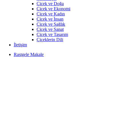
Çiçek ve Doğa
Çiçek ve Ekonomi
Çiçek ve Kadın
Çiçek ve İnsan
Çiçek ve Sağlık
Çiçek ve Sanat
Çiçek ve Tasarım
Çiçeklerin Dili
İletişim
Rastgele Makale