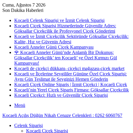
Cuma, Ağustos 7 2026
Son Dakika Haberleri
Kocaeli Çelenk Siparişi ve İzmit Çelenk Siparişi
Kocaeli Çiçek Siparişi Hizmetlerinde Güvenilir Adres:
Göksallar Çiçekçilik ile Profesyonel Çiçek Gönderimi
Kocaeli ve İzmit Çiçekçilik Sektöründe Göksallar Çiçekçilik:
Kalite, Hız ve Güvenin Adresi
Kocaeli Anneler Günü Çiçek Kampanyası
🌹 Kocaeli Anneler Günü’nde Anlamlı Bir Dokunuş:
Göksallar Çiçekçilik’ ten Kocaeli’ ye Özel Kırmızı Gül
Kampanyası!
Kocaeli de çiçekçi dükkanı- çiçekçi mağazası-çiçek market
Kocaeli ve İlçelerine Sevgililer Gününe Özel Çiçek Siparişi:
Aynı Gün Teslimat ile Sevginizi Hemen Gönderin
Kocaeli Çiçek Online Sipariş | İzmit Çiçekçi | Kocaeli Çiçek
Kocaeli’nin Yerel Çiçek Sipariş Firması: Göksallar Çiçekçilik
Kocaeli Çiçekçi: Hızlı ve Güvenilir Çiçek Siparişi
Menü
Kocaeli Açılış Düğün Nikah Cenaze Çelenkleri : 0262 6060767
Çelenk Siparişi
Kocaeli Çiçek Siparişi