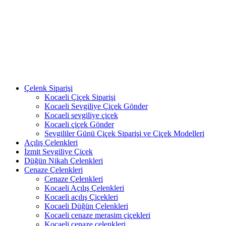
Çelenk Siparişi
Kocaeli Çiçek Siparişi
Kocaeli Sevgiliye Çiçek Gönder
Kocaeli sevgiliye çiçek
Kocaeli çiçek Gönder
Sevgililer Günü Çiçek Siparişi ve Çiçek Modelleri
Açılış Çelenkleri
İzmit Sevgiliye Çiçek
Düğün Nikah Çelenkleri
Cenaze Çelenkleri
Cenaze Çelenkleri
Kocaeli Açılış Çelenkleri
Kocaeli açılış Çiçekleri
Kocaeli Düğün Çelenkleri
Kocaeli cenaze merasim çiçekleri
Kocaeli cenaze çelenkleri