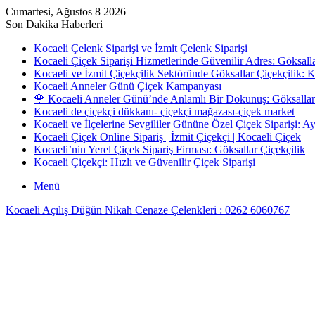
Cumartesi, Ağustos 8 2026
Son Dakika Haberleri
Kocaeli Çelenk Siparişi ve İzmit Çelenk Siparişi
Kocaeli Çiçek Siparişi Hizmetlerinde Güvenilir Adres: Göksall
Kocaeli ve İzmit Çiçekçilik Sektöründe Göksallar Çiçekçilik: 
Kocaeli Anneler Günü Çiçek Kampanyası
🌹 Kocaeli Anneler Günü’nde Anlamlı Bir Dokunuş: Göksallar 
Kocaeli de çiçekçi dükkanı- çiçekçi mağazası-çiçek market
Kocaeli ve İlçelerine Sevgililer Gününe Özel Çiçek Siparişi: 
Kocaeli Çiçek Online Sipariş | İzmit Çiçekçi | Kocaeli Çiçek
Kocaeli’nin Yerel Çiçek Sipariş Firması: Göksallar Çiçekçilik
Kocaeli Çiçekçi: Hızlı ve Güvenilir Çiçek Siparişi
Menü
Kocaeli Açılış Düğün Nikah Cenaze Çelenkleri : 0262 6060767