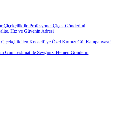
ar Çiçekçilik ile Profesyonel Çiçek Gönderimi
Kalite, Hız ve Güvenin Adresi
Çiçekçilik’ ten Kocaeli’ ye Özel Kırmızı Gül Kampanyası!
Aynı Gün Teslimat ile Sevginizi Hemen Gönderin