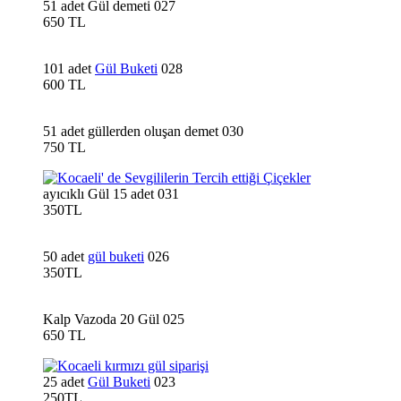
51 adet Gül demeti 027
650 TL
101 adet
Gül Buketi
028
600 TL
51 adet güllerden oluşan demet 030
750 TL
ayıcıklı Gül 15 adet 031
350TL
50 adet
gül buketi
026
350TL
Kalp Vazoda 20 Gül 025
650 TL
25 adet
Gül Buketi
023
250TL