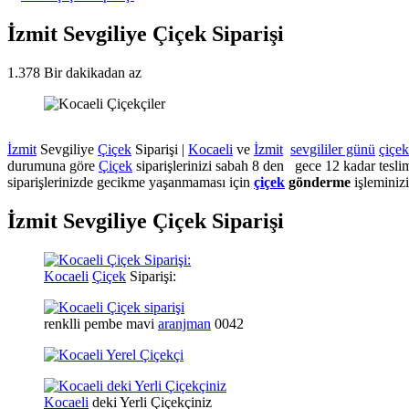
İzmit Sevgiliye Çiçek Siparişi
1.378
Bir dakikadan az
İzmit
Sevgiliye
Çiçek
Siparişi |
Kocaeli
ve
İzmit
sevgililer günü
çiçek
durumuna göre
Çiçek
siparişlerinizi sabah 8 den gece 12 kadar tesli
siparişlerinizde gecikme yaşanmaması için
çiçek
gönderme
işleminiz
İzmit Sevgiliye Çiçek Siparişi
Kocaeli
Çiçek
Siparişi:
renklli pembe mavi
aranjman
0042
Kocaeli
deki Yerli Çiçekçiniz