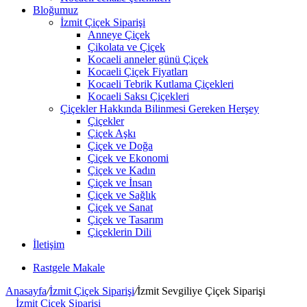
Bloğumuz
İzmit Çiçek Siparişi
Anneye Çiçek
Çikolata ve Çiçek
Kocaeli anneler günü Çiçek
Kocaeli Çiçek Fiyatları
Kocaeli Tebrik Kutlama Çiçekleri
Kocaeli Saksı Çiçekleri
Çiçekler Hakkında Bilinmesi Gereken Herşey
Çiçekler
Çiçek Aşkı
Çiçek ve Doğa
Çiçek ve Ekonomi
Çiçek ve Kadın
Çiçek ve İnsan
Çiçek ve Sağlık
Çiçek ve Sanat
Çiçek ve Tasarım
Çiçeklerin Dili
İletişim
Rastgele Makale
Anasayfa
/
İzmit Çiçek Siparişi
/
İzmit Sevgiliye Çiçek Siparişi
İzmit Çiçek Siparişi