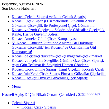
Perşembe, Ağustos 6 2026
Son Dakika Haberleri
Kocaeli Çelenk Siparişi ve İzmit Çelenk Siparişi
Kocaeli Çiçek Siparişi Hizmetlerinde Güvenilir Adres:
Göksallar Çiçekçilik ile Profesyonel Çiçek Gönderimi
Kocaeli ve İzmit Çiçekçilik Sektöründe Göksallar Çiçekçilik:
Kalite, Hız ve Güvenin Adresi
Kocaeli Anneler Günü Çiçek Kampanyası
🌹 Kocaeli Anneler Günü’nde Anlamlı Bir Dokunuş:
Göksallar Çiçekçilik’ ten Kocaeli’ ye Özel Kırmızı Gül
Kampanyası!
Kocaeli de çiçekçi dükkanı- çiçekçi mağazası-çiçek market
Kocaeli ve İlçelerine Sevgililer Gününe Özel Çiçek Siparişi:
Aynı Gün Teslimat ile Sevginizi Hemen Gönderin
Kocaeli Çiçek Online Sipariş | İzmit Çiçekçi | Kocaeli Çiçek
Kocaeli’nin Yerel Çiçek Sipariş Firması: Göksallar Çiçekçilik
Kocaeli Çiçekçi: Hızlı ve Güvenilir Çiçek Siparişi
Menü
Kocaeli Açılış Düğün Nikah Cenaze Çelenkleri : 0262 6060767
Çelenk Siparişi
Kocaeli Çiçek Siparişi