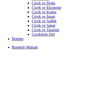
Çiçek ve Doğa
Çiçek ve Ekonomi
Çiçek ve Kadın
Çiçek ve İnsan
Çiçek ve Sağlık
Çiçek ve Sanat
Çiçek ve Tasarım
Çiçeklerin Dili
İletişim
Rastgele Makale