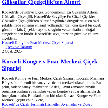
Göksallar Çiçekçilik’ten Alınır!
Kocaeli’de Sevgiliye Çiçek Göndermenin En Güvenilir Adresi:
Göksallar Çiçekçilik Kocaeli’de Sevgiliye En Güzel Çiçekler
Göksallar Çiçekçilik’ten Alınır Sevgilinize duygularınızı en özel
şekilde ifade etmenin en zarif yollarından biri, ona güzel bir çiçek
göndermektir. Çiçekler, aşkın, sevginin ve sadakatin en doğal
simgelerinden biridir. Kocaeli’de sevgilinize en güzel ve en taze
çiçekleri…
Kocaeli Kongre v Fuar Merkezi Çiçek Siparişi
Çiçek ve Tasarım
2 Ocak 2025
Kocaeli Kongre v Fuar Merkezi Çiçek
Siparişi
Kocaeli Kongre ve Fuar Merkezi Çiçek Siparişi Kocaeli, Marmara
Bölgesi’nin önemli bir sanayi ve ticaret merkezi olarak bilinir. Bu
şehir, sadece sanayi faaliyetleri ile değil, aynı zamanda büyük
organizasyonlara ev sahipliği yapan kongre ve fuar alanlarıyla da
öne çıkmaktadır. Bu alanlardan biri olan Kocaeli Kongre ve Fuar
Merkezi, çeşitli etkinliklere,…
Kocaeli’ de Çiçek Teslimatı Hizmetler, Avantajlar ve Doğru