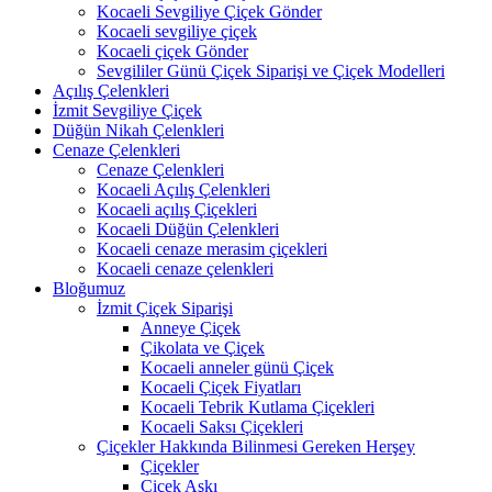
Kocaeli Sevgiliye Çiçek Gönder
Kocaeli sevgiliye çiçek
Kocaeli çiçek Gönder
Sevgililer Günü Çiçek Siparişi ve Çiçek Modelleri
Açılış Çelenkleri
İzmit Sevgiliye Çiçek
Düğün Nikah Çelenkleri
Cenaze Çelenkleri
Cenaze Çelenkleri
Kocaeli Açılış Çelenkleri
Kocaeli açılış Çiçekleri
Kocaeli Düğün Çelenkleri
Kocaeli cenaze merasim çiçekleri
Kocaeli cenaze çelenkleri
Bloğumuz
İzmit Çiçek Siparişi
Anneye Çiçek
Çikolata ve Çiçek
Kocaeli anneler günü Çiçek
Kocaeli Çiçek Fiyatları
Kocaeli Tebrik Kutlama Çiçekleri
Kocaeli Saksı Çiçekleri
Çiçekler Hakkında Bilinmesi Gereken Herşey
Çiçekler
Çiçek Aşkı