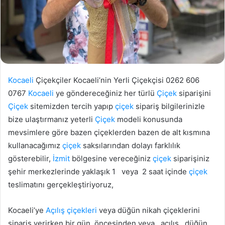
Kocaeli
Çiçekçiler Kocaeli’nin Yerli Çiçekçisi 0262 606
0767
Kocaeli
ye göndereceğiniz her türlü
Çiçek
siparişini
Çiçek
sitemizden tercih yapıp
çiçek
sipariş bilgilerinizle
bize ulaştırmanız yeterli
Çiçek
modeli konusunda
mevsimlere göre bazen çiçeklerden bazen de alt kısmına
kullanacağımız
çiçek
saksılarından dolayı farklılık
gösterebilir,
İzmit
bölgesine vereceğiniz
çiçek
siparişiniz
şehir merkezlerinde yaklaşık 1 veya 2 saat içinde
çiçek
teslimatını gerçekleştiriyoruz,
Kocaeli’ye
Açılış çiçekleri
veya düğün nikah çiçeklerini
sipariş verirken bir gün öncesinden veya açılış , düğün