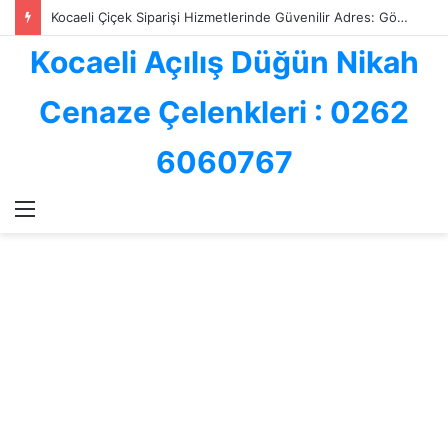
Kocaeli ve İzmit Çiçekçilik Sektöründe Göksallar Çiçekçilik: Kalite, Hız ve Güvenin Adresi
Kocaeli Açılış Düğün Nikah
Cenaze Çelenkleri : 0262
6060767
Menü