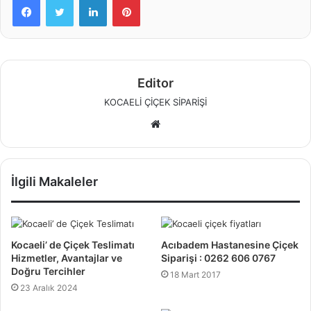
Editor
KOCAELİ ÇİÇEK SİPARİŞİ
W
e
b
s
İlgili Makaleler
i
t
e
s
Kocaeli’ de Çiçek Teslimatı
Acıbadem Hastanesine Çiçek
i
Hizmetler, Avantajlar ve
Siparişi : 0262 606 0767
Doğru Tercihler
18 Mart 2017
23 Aralık 2024