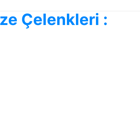
 Profesyonel Çiçek Gönderimi
e Çelenkleri :