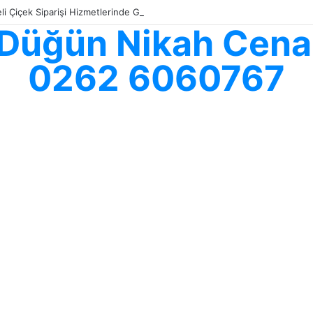
li Çiçek Siparişi Hizmetlerinde Güvenilir Adres: Göksallar Çiçekçilik ile
ş Düğün Nikah Cenaz
0262 6060767