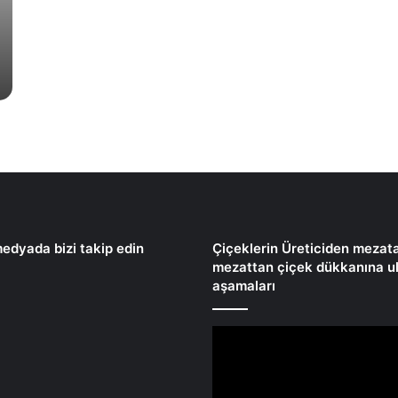
i
ç
e
k
ç
i
l
e
r
edyada bizi takip edin
Çiçeklerin Üreticiden mezat
mezattan çiçek dükkanına u
aşamaları