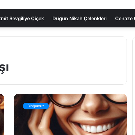
zmit Sevgiliye Çiçek
Düğün Nikah Çelenkleri
Cenaze Ç
şı
K
o
Bloğumuz
c
a
e
l
i