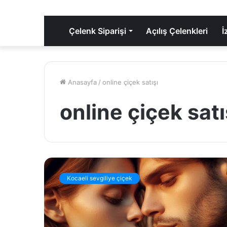
Çelenk Siparişi
Açılış Çelenkleri
İ
Anasayfa
/
online çiçek satışı
online çiçek satı
K
o
Kocaeli sevgiliye çiçek
c
a
e
l
i