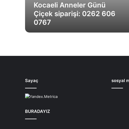
n
Kocaeli Anneler Günü
ü
Çiçek siparişi: 0262 606
Ç
0767
i
ç
e
k
s
i
p
a
r
i
Sayaç
sosyal m
ş
i
:
0
2
BURADAYIZ
6
2
6