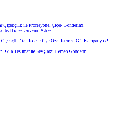
ar Çiçekçilik ile Profesyonel Çiçek Gönderimi
Kalite, Hız ve Güvenin Adresi
Çiçekçilik’ ten Kocaeli’ ye Özel Kırmızı Gül Kampanyası!
Aynı Gün Teslimat ile Sevginizi Hemen Gönderin