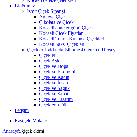
Kocaeli cenaze çelenkleri
Bloğumuz
İzmit Çiçek Siparişi
Anneye Çiçek
Çikolata ve Çiçek
Kocaeli anneler günü Çiçek
Kocaeli Çiçek Fiyatları
Kocaeli Tebrik Kutlama Çiçekleri
Kocaeli Saksı Çiçekleri
Çiçekler Hakkında Bilinmesi Gereken Herşey
Çiçekler
Çiçek Aşkı
Çiçek ve Doğa
Çiçek ve Ekonomi
Çiçek ve Kadın
Çiçek ve İnsan
Çiçek ve Sağlık
Çiçek ve Sanat
Çiçek ve Tasarım
Çiçeklerin Dili
İletişim
Rastgele Makale
Anasayfa
/
çiçek ekimi