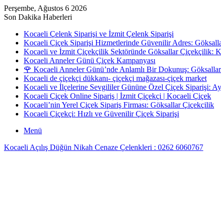
Perşembe, Ağustos 6 2026
Son Dakika Haberleri
Kocaeli Çelenk Siparişi ve İzmit Çelenk Siparişi
Kocaeli Çiçek Siparişi Hizmetlerinde Güvenilir Adres: Göksall
Kocaeli ve İzmit Çiçekçilik Sektöründe Göksallar Çiçekçilik: 
Kocaeli Anneler Günü Çiçek Kampanyası
🌹 Kocaeli Anneler Günü’nde Anlamlı Bir Dokunuş: Göksallar 
Kocaeli de çiçekçi dükkanı- çiçekçi mağazası-çiçek market
Kocaeli ve İlçelerine Sevgililer Gününe Özel Çiçek Siparişi: 
Kocaeli Çiçek Online Sipariş | İzmit Çiçekçi | Kocaeli Çiçek
Kocaeli’nin Yerel Çiçek Sipariş Firması: Göksallar Çiçekçilik
Kocaeli Çiçekçi: Hızlı ve Güvenilir Çiçek Siparişi
Menü
Kocaeli Açılış Düğün Nikah Cenaze Çelenkleri : 0262 6060767