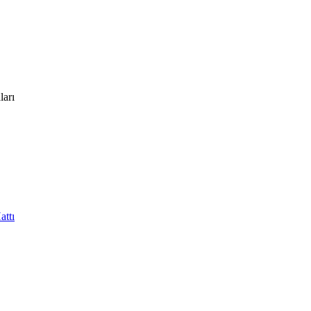
ları
attı