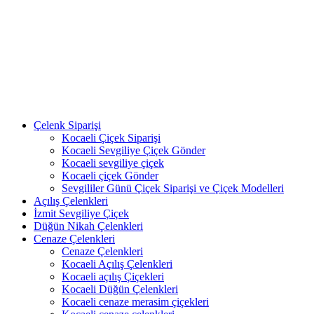
Çelenk Siparişi
Kocaeli Çiçek Siparişi
Kocaeli Sevgiliye Çiçek Gönder
Kocaeli sevgiliye çiçek
Kocaeli çiçek Gönder
Sevgililer Günü Çiçek Siparişi ve Çiçek Modelleri
Açılış Çelenkleri
İzmit Sevgiliye Çiçek
Düğün Nikah Çelenkleri
Cenaze Çelenkleri
Cenaze Çelenkleri
Kocaeli Açılış Çelenkleri
Kocaeli açılış Çiçekleri
Kocaeli Düğün Çelenkleri
Kocaeli cenaze merasim çiçekleri