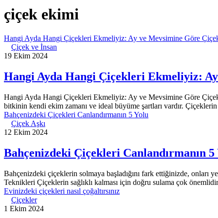
çiçek ekimi
Hangi Ayda Hangi Çiçekleri Ekmeliyiz: Ay ve Mevsimine Göre Çiçe
Çiçek ve İnsan
19 Ekim 2024
Hangi Ayda Hangi Çiçekleri Ekmeliyiz: A
Hangi Ayda Hangi Çiçekleri Ekmeliyiz: Ay ve Mevsimine Göre Çiçek E
bitkinin kendi ekim zamanı ve ideal büyüme şartları vardır. Çiçekleri
Bahçenizdeki Çiçekleri Canlandırmanın 5 Yolu
Çiçek Aşkı
12 Ekim 2024
Bahçenizdeki Çiçekleri Canlandırmanın 5 
Bahçenizdeki çiçeklerin solmaya başladığını fark ettiğinizde, onları y
Teknikleri Çiçeklerin sağlıklı kalması için doğru sulama çok önemlidir
Evinizdeki çiçekleri nasıl çoğaltırsınız
Çiçekler
1 Ekim 2024