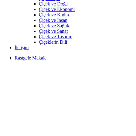
Çiçek ve Doğa
Çiçek ve Ekonomi
Çiçek ve Kadın
Çiçek ve İnsan
Çiçek ve Sağlık
Çiçek ve Sanat
Çiçek ve Tasarım
Çiçeklerin Dili
İletişim
Rastgele Makale