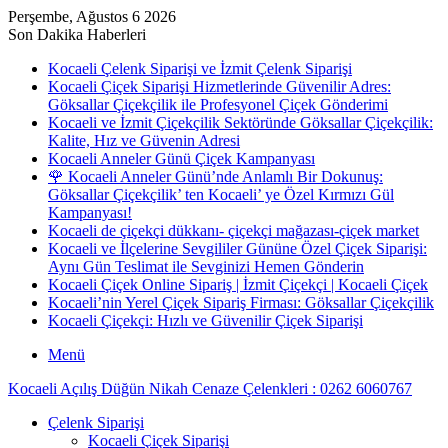
Perşembe, Ağustos 6 2026
Son Dakika Haberleri
Kocaeli Çelenk Siparişi ve İzmit Çelenk Siparişi
Kocaeli Çiçek Siparişi Hizmetlerinde Güvenilir Adres:
Göksallar Çiçekçilik ile Profesyonel Çiçek Gönderimi
Kocaeli ve İzmit Çiçekçilik Sektöründe Göksallar Çiçekçilik:
Kalite, Hız ve Güvenin Adresi
Kocaeli Anneler Günü Çiçek Kampanyası
🌹 Kocaeli Anneler Günü’nde Anlamlı Bir Dokunuş:
Göksallar Çiçekçilik’ ten Kocaeli’ ye Özel Kırmızı Gül
Kampanyası!
Kocaeli de çiçekçi dükkanı- çiçekçi mağazası-çiçek market
Kocaeli ve İlçelerine Sevgililer Gününe Özel Çiçek Siparişi:
Aynı Gün Teslimat ile Sevginizi Hemen Gönderin
Kocaeli Çiçek Online Sipariş | İzmit Çiçekçi | Kocaeli Çiçek
Kocaeli’nin Yerel Çiçek Sipariş Firması: Göksallar Çiçekçilik
Kocaeli Çiçekçi: Hızlı ve Güvenilir Çiçek Siparişi
Menü
Kocaeli Açılış Düğün Nikah Cenaze Çelenkleri : 0262 6060767
Çelenk Siparişi
Kocaeli Çiçek Siparişi