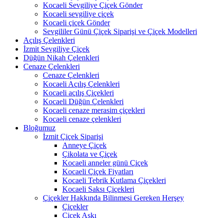
Kocaeli Sevgiliye Çiçek Gönder
Kocaeli sevgiliye çiçek
Kocaeli çiçek Gönder
Sevgililer Günü Çiçek Siparişi ve Çiçek Modelleri
Açılış Çelenkleri
İzmit Sevgiliye Çiçek
Düğün Nikah Çelenkleri
Cenaze Çelenkleri
Cenaze Çelenkleri
Kocaeli Açılış Çelenkleri
Kocaeli açılış Çiçekleri
Kocaeli Düğün Çelenkleri
Kocaeli cenaze merasim çiçekleri
Kocaeli cenaze çelenkleri
Bloğumuz
İzmit Çiçek Siparişi
Anneye Çiçek
Çikolata ve Çiçek
Kocaeli anneler günü Çiçek
Kocaeli Çiçek Fiyatları
Kocaeli Tebrik Kutlama Çiçekleri
Kocaeli Saksı Çiçekleri
Çiçekler Hakkında Bilinmesi Gereken Herşey
Çiçekler
Çiçek Aşkı