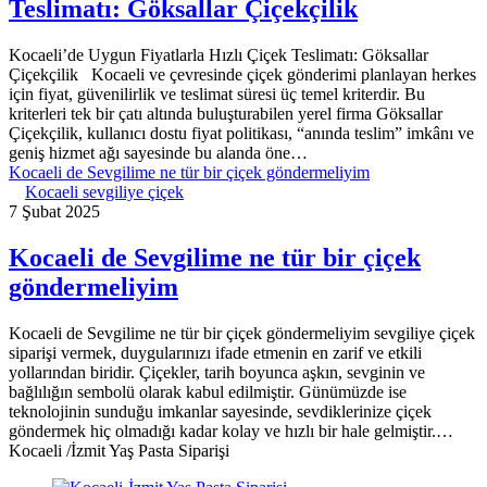
Teslimatı: Göksallar Çiçekçilik
Kocaeli’de Uygun Fiyatlarla Hızlı Çiçek Teslimatı: Göksallar
Çiçekçilik Kocaeli ve çevresinde çiçek gönderimi planlayan herkes
için fiyat, güvenilirlik ve teslimat süresi üç temel kriterdir. Bu
kriterleri tek bir çatı altında buluşturabilen yerel firma Göksallar
Çiçekçilik, kullanıcı dostu fiyat politikası, “anında teslim” imkânı ve
geniş hizmet ağı sayesinde bu alanda öne…
Kocaeli de Sevgilime ne tür bir çiçek göndermeliyim
Kocaeli sevgiliye çiçek
7 Şubat 2025
Kocaeli de Sevgilime ne tür bir çiçek
göndermeliyim
Kocaeli de Sevgilime ne tür bir çiçek göndermeliyim sevgiliye çiçek
siparişi vermek, duygularınızı ifade etmenin en zarif ve etkili
yollarından biridir. Çiçekler, tarih boyunca aşkın, sevginin ve
bağlılığın sembolü olarak kabul edilmiştir. Günümüzde ise
teknolojinin sunduğu imkanlar sayesinde, sevdiklerinize çiçek
göndermek hiç olmadığı kadar kolay ve hızlı bir hale gelmiştir.…
Kocaeli /İzmit Yaş Pasta Siparişi