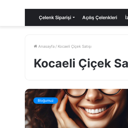
Çelenk Siparişi
Açılış Çelenkleri
İ
Anasayfa
/
Kocaeli Çiçek Satışı
Kocaeli Çiçek Sa
K
o
Bloğumuz
c
a
e
l
i