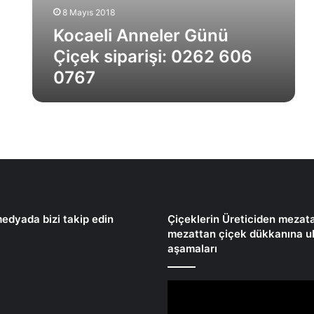
G
7
8 Mayıs 2018
ü
6
n
Kocaeli Anneler Günü
7
ü
Çiçek siparişi: 0262 606
Ç
0767
i
ç
e
k
s
i
p
a
r
i
edyada bizi takip edin
Çiçeklerin Üreticiden mezat
ş
mezattan çiçek dükkanına u
i
aşamaları
:
0
2
6
2