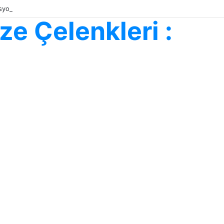
fesyonel Çiçek Gönderimi
e Çelenkleri :