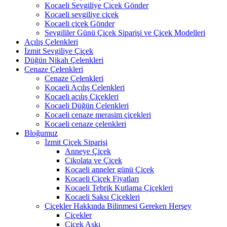
Kocaeli Sevgiliye Çiçek Gönder
Kocaeli sevgiliye çiçek
Kocaeli çiçek Gönder
Sevgililer Günü Çiçek Siparişi ve Çiçek Modelleri
Açılış Çelenkleri
İzmit Sevgiliye Çiçek
Düğün Nikah Çelenkleri
Cenaze Çelenkleri
Cenaze Çelenkleri
Kocaeli Açılış Çelenkleri
Kocaeli açılış Çiçekleri
Kocaeli Düğün Çelenkleri
Kocaeli cenaze merasim çiçekleri
Kocaeli cenaze çelenkleri
Bloğumuz
İzmit Çiçek Siparişi
Anneye Çiçek
Çikolata ve Çiçek
Kocaeli anneler günü Çiçek
Kocaeli Çiçek Fiyatları
Kocaeli Tebrik Kutlama Çiçekleri
Kocaeli Saksı Çiçekleri
Çiçekler Hakkında Bilinmesi Gereken Herşey
Çiçekler
Çiçek Aşkı