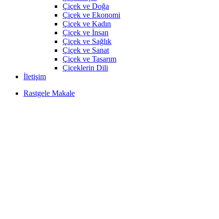
Çiçek ve Doğa
Çiçek ve Ekonomi
Çiçek ve Kadın
Çiçek ve İnsan
Çiçek ve Sağlık
Çiçek ve Sanat
Çiçek ve Tasarım
Çiçeklerin Dili
İletişim
Rastgele Makale