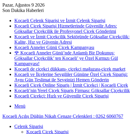
Pazar, Ağustos 9 2026
Son Dakika Haberleri
Kocaeli Çelenk Siparişi ve İzmit Çelenk Siparişi
Kocaeli Çiçek Siparişi Hizmetlerinde Güvenilir Adres:
Göksallar Çiçekçilik ile Profesyonel Çiçek Gönderimi
Kocaeli ve İzmit Çiçekçilik Sektöründe Göksallar Çiçekçilik:
Kalite, Hız ve Güvenin Adresi
Kocaeli Anneler Günü Çiçek Kampanyası
🌹 Kocaeli Anneler Günü’nde Anlamlı Bir Dokunuş:
Göksallar Çiçekçilik’ ten Kocaeli’ ye Özel Kırmızı Gül
Kampanyası!
Kocaeli de çiçekçi dükkanı- çiçekçi mağazası-çiçek market
Kocaeli ve İlçelerine Sevgililer Gününe Özel Çiçek Siparişi:
Aynı Gün Teslimat ile Sevginizi Hemen Gönderin
Kocaeli Çiçek Online Sipariş | İzmit Çiçekçi | Kocaeli Çiçek
Kocaeli’nin Yerel Çiçek Sipariş Firması: Göksallar Çiçekçilik
Kocaeli Çiçekçi: Hızlı ve Güvenilir Çiçek Siparişi
Menü
Kocaeli Açılış Düğün Nikah Cenaze Çelenkleri : 0262 6060767
Çelenk Siparişi
Kocaeli Çiçek Siparişi