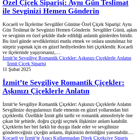
Özel Çiçek Siparişi: Aynı Gün Teslimat
ile Sevginizi Hemen Gönderin
Kocaeli ve İlçelerine Sevgililer Gününe Özel Çiçek Siparişi: Aynı
Gün Teslimat ile Sevginizi Hemen Gönderin Sevgililer Günü, aşkın
ve sevginin en özel şekilde ifade edildiği anlamlı günlerden biridir.
Bu özel günde sevdiklerinizi mutlu etmek ve onlara unutulmaz bir
sürpriz yapmak için en güzel hediyelerden biri çiçeklerdir. Kocaeli
ve ilçelerinde yaşıyorsanız,…
İzmit’te Sevgiliye Romantik Çiçekler: Aşkınızı Çiçeklerle Anlatın
İzmit Çiçek Siparişi
11 Şubat 2025
İzmit’te Sevgiliye Romantik Çiçekler:
Aşkınızı Çiçeklerle Anlatın
İzmit’te Sevgiliye Romantik Çiçekler: Aşkınızı Çiçeklerle Anlatın
Sevgilinize duygularınızı ifade etmenin en güzel yollarından biri
çiçeklerdir. Özellikle İzmit gibi tarihi ve romantik atmosferiyle öne
çıkan bir şehirde, doğru çiçeği seçmek ilişkinize anlam katabilir.
Çiçeklerin her biri farklı bir duygu ifade eder ve sevgilinize
göndereceğiniz çiçeğin anlamı, ilişkinizin derinliğini yansıtabilir.…
Kocaeli ve İzmit’te Aracı Kullanmadan Direk Çiçekçiye Sipariş