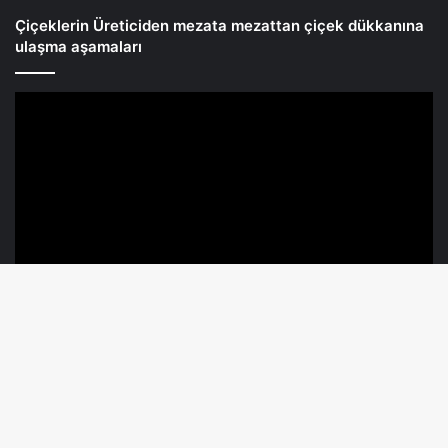
Çiçeklerin Üreticiden mezata mezattan çiçek dükkanına
ulaşma aşamaları
Ba
© Telif Hakkı 2026, Tüm Hakları Saklıdır |
Kocaeli Çiçek Sipariş
dö
Hattı
tu