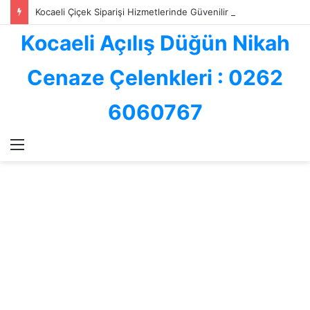
Kocaeli Çiçek Siparişi Hizmetlerinde Güvenilir Adres: Göksallar Çiçekçilik ile Profesyonel Çiçek Gönderimi
Kocaeli Açılış Düğün Nikah
Cenaze Çelenkleri : 0262
6060767
Menü